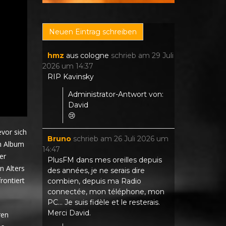
hmz
aus
cologne
schrieb am
29 Juli
2026
um
14:37
RIP Kavinsky
Administrator-Antwort von:
David
😢
vor sich
Bruno
schrieb am
26 Juli 2026
um
en Album
14:47
er
PlusFM dans mes oreilles depuis
n Alters
des années, je ne serais dire
rontiert
combien, depuis ma Radio
connectée, mon téléphone, mon
PC... Je suis fidèle et le resterais.
Merci David.
ren