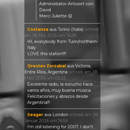
Administrator-Antwort von:
David
Merci Juliette 😉
Costanza
aus
Torino (Italia)
schrieb
am
28 Mai 2026
um
16:28
HI, everybody from Turin/northern-
Italy
LOVE this station!!!!
Orestes Zorzabal
aus
Victoria,
Entre Ríos, Argentina
schrieb am
28
März 2026
um
03:23
Excelente radio, la escucho hace
varios años, muy buena música.
Felicitaciones y abrazos desde
Argentina!!!
Seager
aus
London
schrieb am
28
Januar 2026
um
16:59
I'm still listening for 2007. I don't