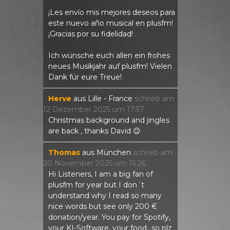
¡Les envío mis mejores deseos para
este nuevo año musical en plusfm!
¡Gracias por su fidelidad!
Ich wünsche euch allen ein frohes
neues Musikjahr auf plusfm! Vielen
Dank für eure Treue!
Herve
aus
Lille - France
schrieb am
12 Dezember 2025
um
17:57
Christmas background and jingles
are back , thanks David 😉
Thomas
aus
München
schrieb am
20 November 2025
um
16:26
Hi Listeners, I am a big fan of
plusfm for year but I don´t
understand why I read so many
nice words but see only 200 €
donation/year. You pay for Spotify,
your KI-Software, your food...so plz