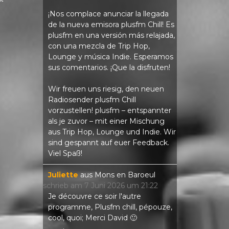
¡Nos complace anunciar la llegada
de la nueva emisora ​​plusfm Chill! Es
plusfm en una versión más relajada,
con una mezcla de Trip Hop,
Lounge y música Indie. Esperamos
sus comentarios. ¡Que la disfruten!
Wir freuen uns riesig, den neuen
Radiosender plusfm Chill
vorzustellen! plusfm – entspannter
als je zuvor – mit einer Mischung
aus Trip Hop, Lounge und Indie. Wir
sind gespannt auf euer Feedback.
Viel Spaß!
Juliette
aus
Mons en Baroeul
schrieb am
7 Juni 2026
um
21:22
Je découvre ce soir l'autre
programme, Plusfm chill, pépouze,
cool, quoi; Merci David 🙂