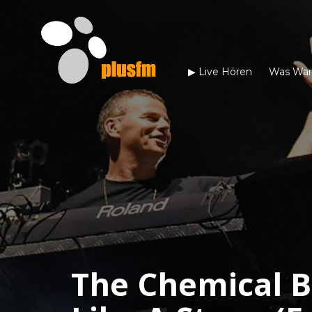
▶︎ Live Hören
Was War
The Chemical B