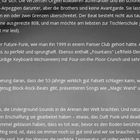
für sich. Die verzerrten Orgeln kollidieren aufeinander und ein schön
Arpeggien darunter, aber die Brothers sind keine Avantgarde. Sie las
n ein oder zwei Grenzen überschreitet. Der Beat besteht nicht aus t
ine ausgereizte 808, und man möchte am liebsten zur Tischlerschule
mir leid).
iger Future-Funk, wie man ihn 1999 in einem Pariser Club gehört hätte.
twas zu perfekt und sprunghaft. Ebenso enthält „Fountains“ Leftfield-El
würdige Keyboard-Wichsereien) mit Four-on-the-Floor-Crunch und sehr
nerung daran, dass der 53-Jährige wirklich gut Falsett schlagen kann, 
ht genug Block-Rock-Beats gibt, präsentieren Songs wie „Magic Wand“ 
n, die Underground-Sounds in die Arenen der Welt brachten. Und natür
eren Erschaffung sie gearbeitet haben – etwas, das Daft Punk und de
immel geblasen haben, dass es tot war, bevor es den Boden berührte
g sind, ist, dass sie immer noch so gut sind und wir sie brauchen. S
tiv sind, hat das Wasser die perfekte Temperatur, ist voller wirklich g