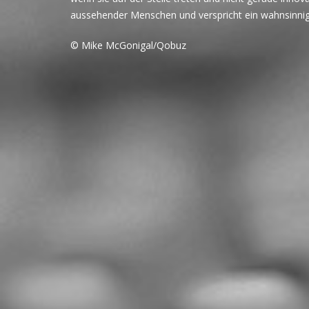
aussehender Menschen und verspricht ein wahnsinn
© Mike McGonigal/Qobuz