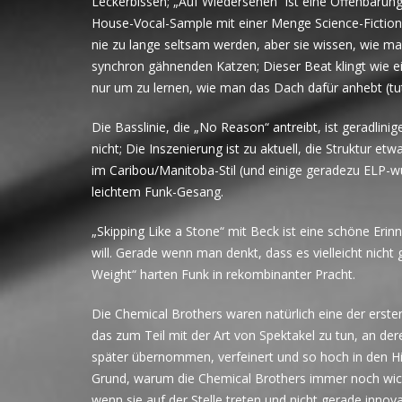
Leckerbissen; „Auf Wiedersehen“ ist eine Offenbarung 
House-Vocal-Sample mit einer Menge Science-Fiction-
nie zu lange seltsam werden, aber sie wissen, wie ma
synchron gähnenden Katzen; Dieser Beat klingt wie e
nur um zu lernen, wie man das Dach dafür anhebt (tut 
Die Basslinie, die „No Reason“ antreibt, ist geradlin
nicht; Die Inszenierung ist zu aktuell, die Struktur e
im Caribou/Manitoba-Stil (und einige geradezu ELP-
leichtem Funk-Gesang.
„Skipping Like a Stone“ mit Beck ist eine schöne Erin
will. Gerade wenn man denkt, dass es vielleicht nic
Weight“ harten Funk in rekombinanter Pracht.
Die Chemical Brothers waren natürlich eine der erste
das zum Teil mit der Art von Spektakel zu tun, an d
später übernommen, verfeinert und so hoch in den H
Grund, warum die Chemical Brothers immer noch wichti
wenn sie auf der Stelle treten und nicht gerade innova