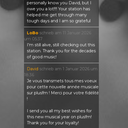
personally know you David, but I
owe you a lot!!!! Your station has
helped me get through many
tough days and I am so grateful
LoBo
schrieb am
11 Januar 2026
um
05:37
I'm still alive, still checking out this
station. Thank you for the decades
of good music!
David
schrieb am
1 Januar 2026
um
18:36
Je vous transmets tous mes voeux
pour cette nouvelle année musicale
sur plusfm ! Merci pour votre fidélité
!
I send you all my best wishes for
this new musical year on plusfm!
Thank you for your loyalty!