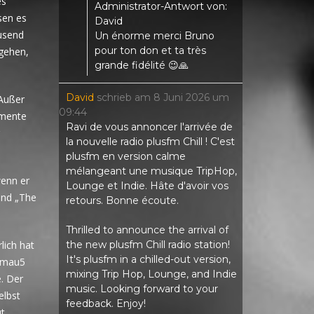
es
Administrator-Antwort von:
sen es
David
ausend
Un énorme merci Bruno
pour ton don et ta très
 gehen,
grande fidélité 😉🙏
David
schrieb am
8 Juni 2026
um
 Außer
09:44
emente
Ravi de vous annoncer l'arrivée de
la nouvelle radio plusfm Chill ! C'est
plusfm en version calme
mélangeant une musique TripHop,
wenn er
Lounge et Indie. Hâte d'avoir vos
und „The
retours. Bonne écoute.
Thrilled to announce the arrival of
the new plusfm Chill radio station!
lich hat
It's plusfm in a chilled-out version,
admau5
mixing Trip Hop, Lounge, and Indie
. Der
music. Looking forward to your
elbst
feedback. Enjoy!
ut