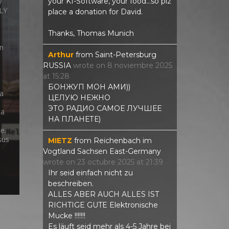
your KI-Software, your food...so plz
y
VLY
place a donation for David.
Thanks, Thomas Munich
n
Arthur
from
Saint-Petersburg
RUSSIA
wrote on
8 noviembre 2025
at
15:28
БОНЖУП МОН АМИ))
va
ЦЕЛУЮ НЕЖНО
ЭТО РАДИО САМОЕ ЛУЧШЕЕ
ia
НА ПЛАНЕТЕ)
e.
sus
MIETZ
from
Reichenbach im
Vogtland Sachsen East-Germany
wrote on
23 octubre 2025
at
21:39
Ihr seid einfach nicht zu
beschreiben.
ALLES ABER AUCH ALLES IST
RICHTIGE GUTE Elektronische
Mucke !!!!!!!
Es läuft seid mehr als 4-5 Jahre bei