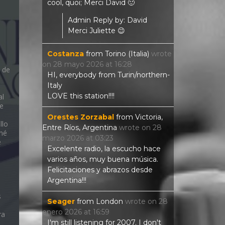
cool, quoi; Merci David 🙂
Admin Reply by: David
Merci Juliette 😉
Costanza
from
Torino (Italia)
wrote
on
28 mayo 2026
at
16:28
 de
HI, everybody from Turin/northern-
Italy
LOVE this station!!!!
al
e
Orestes Zorzabal
from
Victoria,
llo
Entre Ríos, Argentina
wrote on
28
iné
marzo 2026
at
03:23
e
Excelente radio, la escucho hace
varios años, muy buena música.
Felicitaciones y abrazos desde
Argentina!!!
s
Seager
from
London
wrote on
28
enero 2026
at
16:59
ra
I'm still listening for 2007. I don't