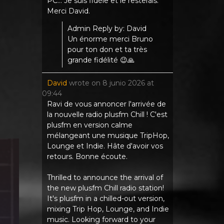
PC... Je suis fidèle et le resterais.
Merci David.
Admin Reply by: David
Un énorme merci Bruno
pour ton don et ta très
grande fidélité 😉🙏
David
wrote on
8 junio 2026
at
09:44
Ravi de vous annoncer l'arrivée de
la nouvelle radio plusfm Chill ! C'est
plusfm en version calme
mélangeant une musique TripHop,
Lounge et Indie. Hâte d'avoir vos
retours. Bonne écoute.
Thrilled to announce the arrival of
the new plusfm Chill radio station!
It's plusfm in a chilled-out version,
mixing Trip Hop, Lounge, and Indie
music. Looking forward to your