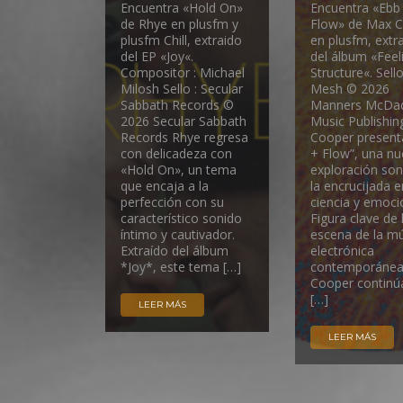
Encuentra «Hold On»
Encuentra «Ebb
de Rhye en plusfm y
Flow» de Max 
plusfm Chill, extraido
en plusfm, extr
del EP «Joy«.
del álbum «Feeli
Compositor : Michael
Structure«. Sello
Milosh Sello : Secular
Mesh © 2026
Sabbath Records ©
Manners McDa
2026 Secular Sabbath
Music Publishi
Records Rhye regresa
Cooper present
con delicadeza con
+ Flow”, una n
«Hold On», un tema
exploración so
que encaja a la
la encrucijada e
perfección con su
ciencia y emoci
característico sonido
Figura clave de 
íntimo y cautivador.
escena de la m
Extraído del álbum
electrónica
*Joy*, este tema […]
contemporánea
Cooper continú
[…]
LEER MÁS
LEER MÁS