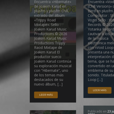
Encuentra «Hibernate»
Encuentra «Voi
de Joakim Karud en
(Chill Version)» 
plusfm y plusfm Chill,
Birrd en plusfm.
extraido del álbum
Compositor : St
«Trippy Road
Vogel Sello : Yo
Mixtape». Sello :
Records © 202
Joakim Karud Music
Yotanka Record
Productions © 2026
cautivar a los 
Joakim Karud Music
de la música
Productions Trippy
electrónica mel
Raod Mixtape de
con «Void Loop»
Joakim Karud El
presenta una n
productor sueco
interpretación 
Joakim Karud continúa
tema, que se h
su exploración musical
convertido en u
con “Hibernate”, uno
emblema de su
de los temas más
sonido. Titulad
destacados de su
Loop […]
nuevo álbum, […]
LEER MÁS
LEER MÁS
Publicado en
23 ju