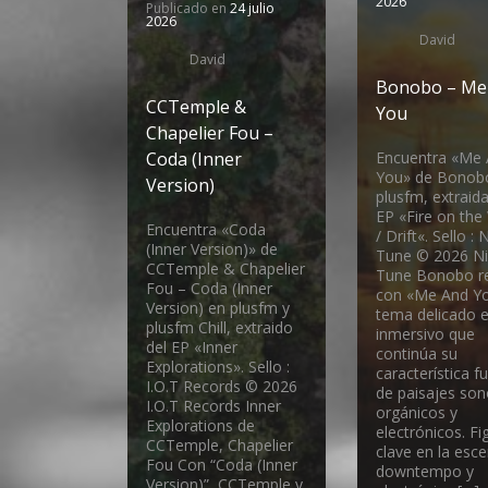
2026
Publicado en
24 julio
2026
David
David
Bonobo – Me
CCTemple &
You
Chapelier Fou –
Coda (Inner
Encuentra «Me
You» de Bonob
Version)
plusfm, extraida
EP «Fire on the
Encuentra «Coda
/ Drift«. Sello : 
(Inner Version)» de
Tune © 2026 Ni
CCTemple & Chapelier
Tune Bonobo r
Fou – Coda (Inner
con «Me And Yo
Version) en plusfm y
tema delicado 
plusfm Chill, extraido
inmersivo que
del EP «Inner
continúa su
Explorations». Sello :
característica f
I.O.T Records © 2026
de paisajes so
I.O.T Records Inner
orgánicos y
Explorations de
electrónicos. Fi
CCTemple, Chapelier
clave en la esc
Fou Con “Coda (Inner
downtempo y
Version)”, CCTemple y