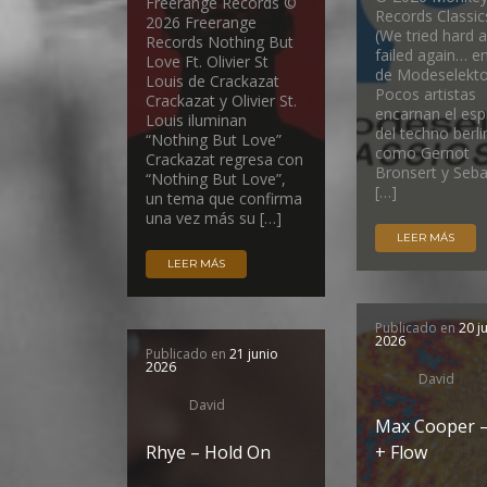
Freerange Records ©
Records Classics
2026 Freerange
(We tried hard 
Records Nothing But
failed again… en
Love Ft. Olivier St
de Modeselekto
Louis de Crackazat
Pocos artistas
Crackazat y Olivier St.
encarnan el espí
Louis iluminan
del techno berli
“Nothing But Love”
como Gernot
Crackazat regresa con
Bronsert y Seba
“Nothing But Love”,
[…]
un tema que confirma
una vez más su […]
LEER MÁS
LEER MÁS
Publicado en
20 j
2026
Publicado en
21 junio
2026
David
David
Max Cooper 
Rhye – Hold On
+ Flow