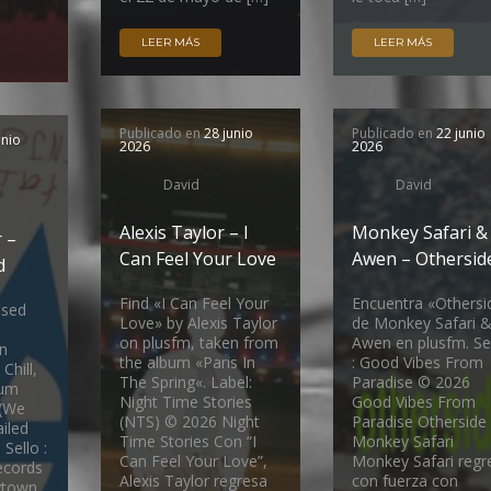
LEER MÁS
LEER MÁS
Publicado en
28 junio
Publicado en
22 junio
unio
2026
2026
David
David
Alexis Taylor – I
Monkey Safari &
 –
Can Feel Your Love
Awen – Othersid
d
Find «I Can Feel Your
Encuentra «Othersi
ssed
Love» by Alexis Taylor
de Monkey Safari 
on plusfm, taken from
Awen en plusfm. Se
n
the album «Paris In
: Good Vibes From
Chill,
The Spring«. Label:
Paradise © 2026
bum
Night Time Stories
Good Vibes From
 (We
(NTS) © 2026 Night
Paradise Otherside
ailed
Time Stories Con “I
Monkey Safari
 Sello :
Can Feel Your Love”,
Monkey Safari regr
cords
Alexis Taylor regresa
con fuerza con
ytown