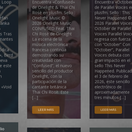
d Loop
Encuentra «Confused»
Encuentra «Octobe
de
de Onelight & Thai Chi
de Parallel Voices e
Rosè en plusfm. Sello :
plusfm. Sello : This
efan
Onelight Music ©
Never Happened ©
tanka
2026 Onelight Music
2026 Parallel Voice
6
CONFUSED Feat. Thai
October de Parallel
s Tras
Chi Rosè de Onelight
Voices Parallel Voic
amantes
La escena de la
regresa con fuerza
música electrónica
con “October” Con
ódica
francesa continúa
“October”, Parallel
, Birrd
demostrando su
Voices debuta con
ueva
creatividad con
gran impacto en el
de este
“Confused”, el nuevo
sello This Never
a
sencillo del productor
Happened. Publica
n
Onelight, con la
el 3 de febrero de
participación de la
2026, este sencillo
a «Void
cantante británica
electrónico de
Thai Chi Rosè. Este
aproximadamente
[…]
tres minutos […]
LEER MÁS
LEER MÁS
lio