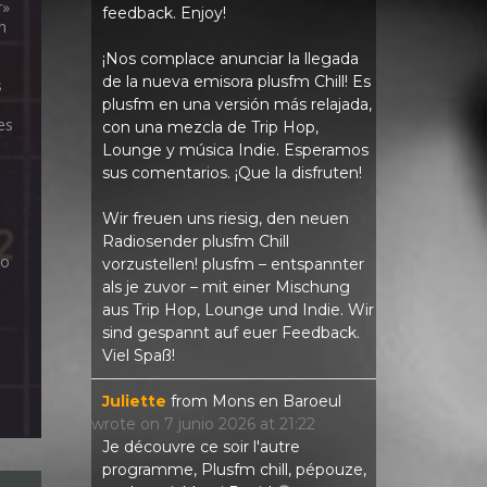
r»
feedback. Enjoy!
n
¡Nos complace anunciar la llegada
de la nueva emisora ​​plusfm Chill! Es
s
plusfm en una versión más relajada,
es
con una mezcla de Trip Hop,
Lounge y música Indie. Esperamos
sus comentarios. ¡Que la disfruten!
Wir freuen uns riesig, den neuen
Radiosender plusfm Chill
do
vorzustellen! plusfm – entspannter
als je zuvor – mit einer Mischung
aus Trip Hop, Lounge und Indie. Wir
sind gespannt auf euer Feedback.
Viel Spaß!
Juliette
from
Mons en Baroeul
wrote on
7 junio 2026
at
21:22
Je découvre ce soir l'autre
programme, Plusfm chill, pépouze,