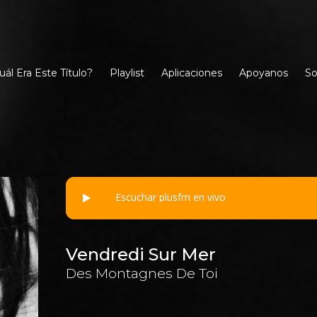
uál Era Este Título?
Playlist
Aplicaciones
Apoyanos
So
Escuchar plusfm en vivo