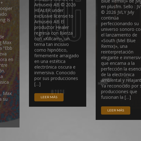
Blue Remix)» de Jvl
 +
Amuseio AB © 2026
en plusfm. Sello : J
Cooper
HEALER under
© 2026 JVLY Jvly
aido
exclusive license to
continúa
ng Is
Amuseio AB El
perfeccionando su
 :
productor Healer
universo sonoro co
regresa con fuerza
el lanzamiento de
de
con «Killcam», un
«South (Mel Blue
ng Max
tema tan incisivo
Remix)», una
a “Ebb
como hipnótico,
reinterpretación
ueva
firmemente arraigado
elegante e inmersi
nora en
en una estética
que encarna a la
ntre
electrónica oscura e
perfección la esenc
ón.
inmersiva. Conocido
de la electrónica
la
por sus producciones
ambiental y relajant
úsica
[…]
Ya reconocido por 
producciones que
, Max
fusionan la […]
LEER MÁS
a su
LEER MÁS