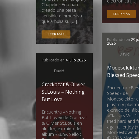
electrónica […]
Chapelier Fou han
creado una pieza
LEER MÁS
sensible e inmersiva
que amplía su […]
LEER MÁS
Publicado en
29 j
2026
David
Publicado en
4 julio 2026
Modeselektor
David
Blessed Spee
Crackazat & Olivier
Encuentra «Ble
St.Louis – Nothing
Speed» de
But Love
Modeselektor e
plusfm y plusfm 
extraido del ál
Encuentra «Nothing
«Classics Vol. 1
But Love» de Cracazat
tried hard and f
& Olivier St.Louis en
again… enjoy!)».
plusfm, extraido del
Monkeytown Re
álbum «Sun». Sello :
© 2026 Monke