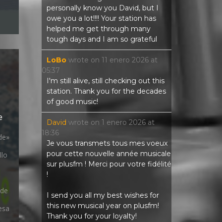
personally know you David, but I
owe you a lot!!!! Your station has
helped me get through many
tough days and I am so grateful
LoBo
wrote on
11 enero 2026
at
05:37
I'm still alive, still checking out this
station. Thank you for the decades
of good music!
e
David
wrote on
1 enero 2026
at
18:36
de»
Je vous transmets tous mes voeux
&
pour cette nouvelle année musicale
llo
sur plusfm ! Merci pour votre fidélité
!
 de
I send you all my best wishes for
this new musical year on plusfm!
esa
Thank you for your loyalty!