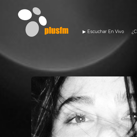
▶︎ Escuchar En Vivo
¿C