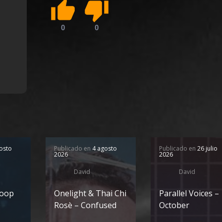
osto
Publicado en
4 agosto
Publicado en
26 julio
2026
2026
David
David
Loop
Onelight & Thai Chi
Parallel Voices –
)
Rosè – Confused
October