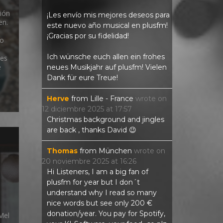
ión
¡Les envío mis mejores deseos para
en.
este nuevo año musical en plusfm!
¡Gracias por su fidelidad!
úo
Ich wünsche euch allen ein frohes
tes
e
neues Musikjahr auf plusfm! Vielen
Dank für eure Treue!
Herve
from
Lille - France
wrote on
12 diciembre 2025
at
17:57
Christmas background and jingles
are back , thanks David 😉
Thomas
from
München
wrote on
20 noviembre 2025
at
16:26
Hi Listeners, I am a big fan of
plusfm for year but I don´t
understand why I read so many
nice words but see only 200 €
donation/year. You pay for Spotify,
Mel