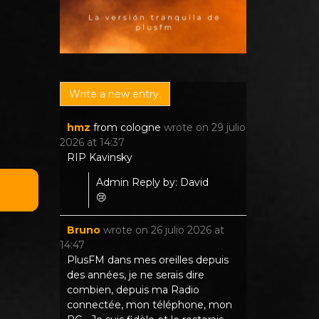
hmz
from
cologne
wrote on
29 julio
2026
at
14:37
RIP Kavinsky
Admin Reply by: David
😢
Bruno
wrote on
26 julio 2026
at
14:47
PlusFM dans mes oreilles depuis
des années, je ne serais dire
combien, depuis ma Radio
connectée, mon téléphone, mon