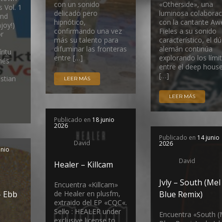
con un sonido
«Otherside», una
 Vol. 1
delicado pero
luminosa colaborac
and
hipnótico,
con la cantante Aw
joy!)
confirmando una vez
Fieles a su sonido
r
más su talento para
característico, el d
difuminar las fronteras
alemán continúa
ritu
entre […]
explorando los lími
nés
entre el deep hous
[…]
stian
LEER MÁS
LEER MÁS
Publicado en
18 junio
2026
Publicado en
14 junio
David
2026
unio
David
Healer – Killcam
Jvly – South (Mel
Encuentra «Killcam»
– Ebb
de Healer en plusfm,
Blue Remix)
extraido del EP «CQC«.
Sello : HEALER under
Encuentra «South (
exclusive license to