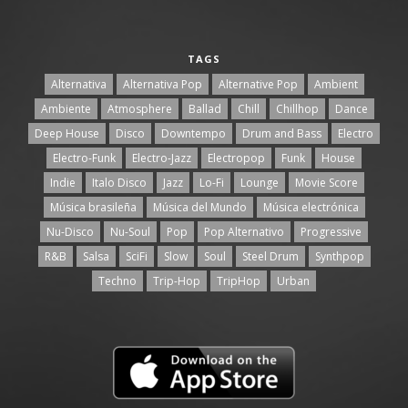
TAGS
Alternativa
Alternativa Pop
Alternative Pop
Ambient
Ambiente
Atmosphere
Ballad
Chill
Chillhop
Dance
Deep House
Disco
Downtempo
Drum and Bass
Electro
Electro-Funk
Electro-Jazz
Electropop
Funk
House
Indie
Italo Disco
Jazz
Lo-Fi
Lounge
Movie Score
Música brasileña
Música del Mundo
Música electrónica
Nu-Disco
Nu-Soul
Pop
Pop Alternativo
Progressive
R&B
Salsa
SciFi
Slow
Soul
Steel Drum
Synthpop
Techno
Trip-Hop
TripHop
Urban