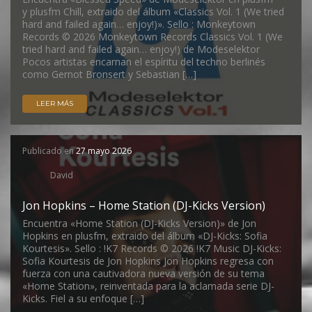
y plusfm Chill, extraido del álbum «Classics Vol. 1 (We tried
hard and failed again… enjoy!)». Sello : Monkeytown
Records © 2026 Monkeytown Records Classics Vol. 1 (We
tried hard and failed again… enjoy!) de Modeselektor
Pocos artistas encarnan el espíritu del techno berlinés
como Gernot Bronsert y Sebastian […]
LEER MÁS
Publicado en
27 mayo 2026
David
Jon Hopkins – Home Station (DJ-Kicks Version)
Encuentra «Home Station (DJ-Kicks Version)» de Jon
Hopkins en plusfm, extraido del álbum «DJ-Kicks: Sofia
Kourtesis». Sello : !K7 Records © 2026 !K7 Music DJ-Kicks:
Sofia Kourtesis de Jon Hopkins Jon Hopkins regresa con
fuerza con una cautivadora nueva versión de su tema
«Home Station», reinventada para la aclamada serie DJ-
Kicks. Fiel a su enfoque […]