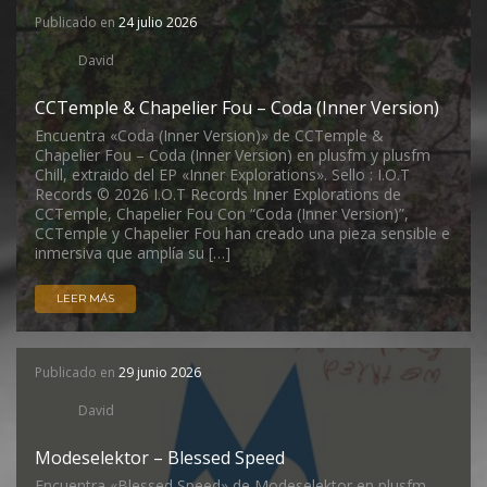
Publicado en
24 julio 2026
David
CCTemple & Chapelier Fou – Coda (Inner Version)
Encuentra «Coda (Inner Version)» de CCTemple &
Chapelier Fou – Coda (Inner Version) en plusfm y plusfm
Chill, extraido del EP «Inner Explorations». Sello : I.O.T
Records © 2026 I.O.T Records Inner Explorations de
CCTemple, Chapelier Fou Con “Coda (Inner Version)”,
CCTemple y Chapelier Fou han creado una pieza sensible e
inmersiva que amplía su […]
LEER MÁS
Publicado en
29 junio 2026
David
Modeselektor – Blessed Speed
Encuentra «Blessed Speed» de Modeselektor en plusfm