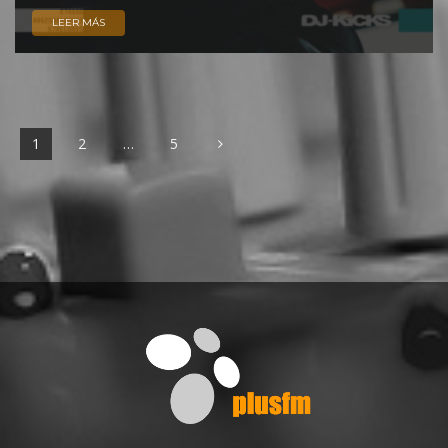
LEER MÁS
1
2
…
5