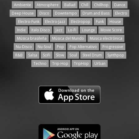
Ambiente
Atmosphere
Ballad
Chill
Chillhop
Dance
Deep House
Disco
Downtempo
Drum and Bass
Electro
Electro-Funk
Electro-Jazz
Electropop
Funk
House
Indie
Italo Disco
Jazz
Lo-Fi
Lounge
Movie Score
Música brasileña
Música del Mundo
Música electrónica
Nu-Disco
Nu-Soul
Pop
Pop Alternativo
Progressive
R&B
Salsa
SciFi
Slow
Soul
Steel Drum
Synthpop
Techno
Trip-Hop
TripHop
Urban