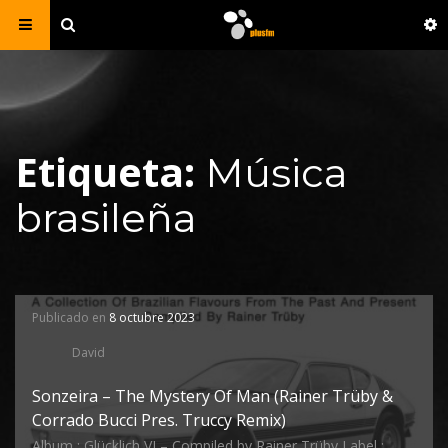
Etiqueta:
Música
brasileña
Publicado en
8 octubre 2023
David
Sonzeira – The Mystery Of Man (Rainer Trüby &
Corrado Bucci Pres. Truccy Remix)
Album : Glücklich VI – Compiled by Rainer Trüby Label :