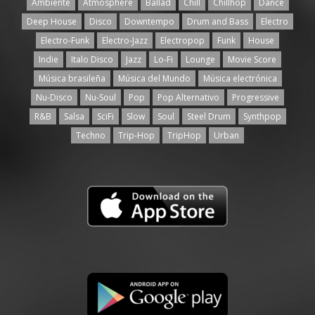
Ambiente
Atmosphere
Ballad
Chill
Chillhop
Dance
Deep House
Disco
Downtempo
Drum and Bass
Electro
Electro-Funk
Electro-Jazz
Electropop
Funk
House
Indie
Italo Disco
Jazz
Lo-Fi
Lounge
Movie Score
Música brasileña
Música del Mundo
Música electrónica
Nu-Disco
Nu-Soul
Pop
Pop Alternativo
Progressive
R&B
Salsa
SciFi
Slow
Soul
Steel Drum
Synthpop
Techno
Trip-Hop
TripHop
Urban