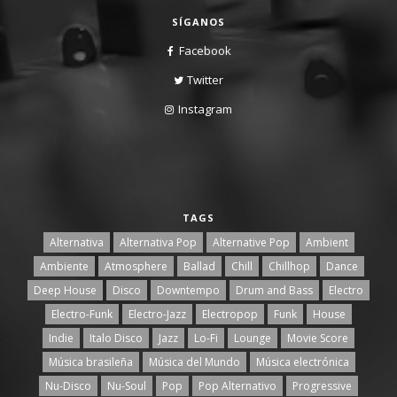
SÍGANOS
Facebook
Twitter
Instagram
TAGS
Alternativa
Alternativa Pop
Alternative Pop
Ambient
Ambiente
Atmosphere
Ballad
Chill
Chillhop
Dance
Deep House
Disco
Downtempo
Drum and Bass
Electro
Electro-Funk
Electro-Jazz
Electropop
Funk
House
Indie
Italo Disco
Jazz
Lo-Fi
Lounge
Movie Score
Música brasileña
Música del Mundo
Música electrónica
Nu-Disco
Nu-Soul
Pop
Pop Alternativo
Progressive