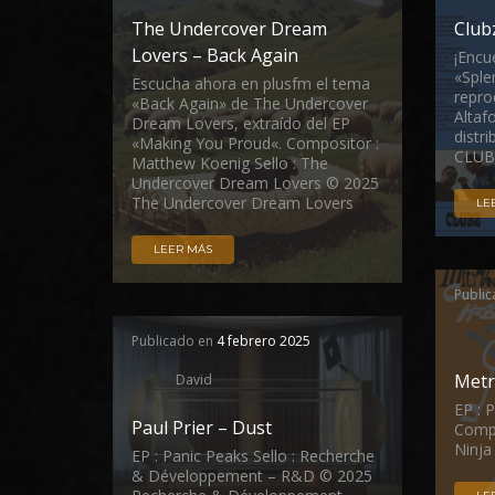
The Undercover Dream
Club
Lovers – Back Again
¡Encu
«Sple
Escucha ahora en plusfm el tema
repro
«Back Again» de The Undercover
Altaf
Dream Lovers, extraído del EP
distr
«Making You Proud«. Compositor :
CLUB
Matthew Koenig Sello : The
Undercover Dream Lovers © 2025
The Undercover Dream Lovers
LE
LEER MÁS
Publi
Publicado en
4 febrero 2025
Metr
David
EP : 
Paul Prier – Dust
Compo
Ninja
EP : Panic Peaks Sello : Recherche
& Développement – R&D © 2025