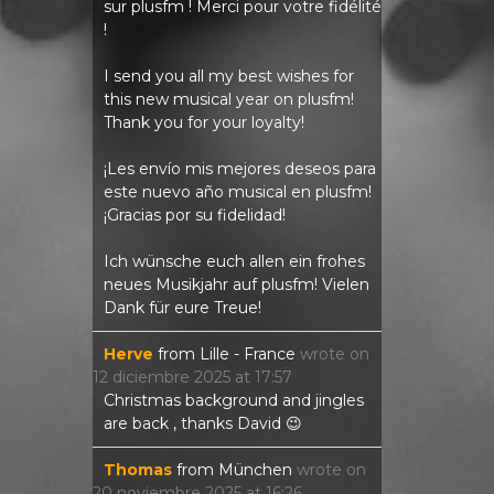
sur plusfm ! Merci pour votre fidélité
!
I send you all my best wishes for
this new musical year on plusfm!
Thank you for your loyalty!
¡Les envío mis mejores deseos para
este nuevo año musical en plusfm!
¡Gracias por su fidelidad!
Ich wünsche euch allen ein frohes
neues Musikjahr auf plusfm! Vielen
Dank für eure Treue!
Herve
from
Lille - France
wrote on
12 diciembre 2025
at
17:57
Christmas background and jingles
are back , thanks David 😉
Thomas
from
München
wrote on
20 noviembre 2025
at
16:26