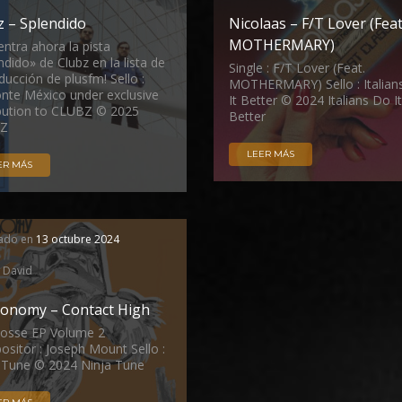
z – Splendido
Nicolaas – F/T Lover (Feat
MOTHERMARY)
entra ahora la pista
ndido» de Clubz en la lista de
Single : F/T Lover (Feat.
ducción de plusfm! Sello :
MOTHERMARY) Sello : Italian
onte México under exclusive
It Better © 2024 Italians Do It
ibution to CLUBZ © 2025
Better
Z
LEER MÁS
ER MÁS
cado en
13 octubre 2024
David
onomy – Contact High
Posse EP Volume 2
sitor : Joseph Mount Sello :
 Tune © 2024 Ninja Tune