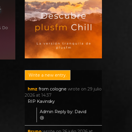
.
s Do
hmz
from
cologne
wrote on
29 julio
2026
at
14:37
RIP Kavinsky
Admin Reply by: David
😢
Bruno
wrote on
26 julio 2026
at