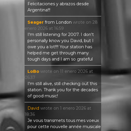
Felicitaciones y abrazos desde
Argentina!!!
Seager
from
London
wrote on
28
enero 2026
at
16:59
I'm still listening for 2007. I don't
personally know you David, but I
owe you a lot!!!! Your station has
helped me get through many
tough days and I am so grateful
LoBo
wrote on
11 enero 2026
at
05:37
I'm still alive, still checking out this
station. Thank you for the decades
of good music!
David
wrote on
1 enero 2026
at
18:36
Je vous transmets tous mes voeux
pour cette nouvelle année musicale