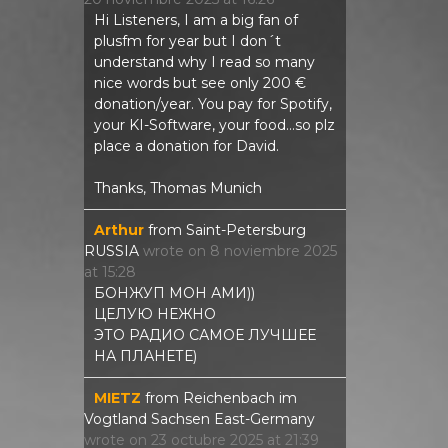
Hi Listeners, I am a big fan of
plusfm for year but I don´t
understand why I read so many
nice words but see only 200 €
donation/year. You pay for Spotify,
your KI-Software, your food...so plz
place a donation for David.
Thanks, Thomas Munich
Arthur
from
Saint-Petersburg
RUSSIA
wrote on
8 noviembre 2025
at
15:28
БОНЖУП МОН АМИ))
ЦЕЛУЮ НЕЖНО
ЭТО РАДИО САМОЕ ЛУЧШЕЕ
НА ПЛАНЕТЕ)
MIETZ
from
Reichenbach im
Vogtland Sachsen East-Germany
wrote on
23 octubre 2025
at
21:39