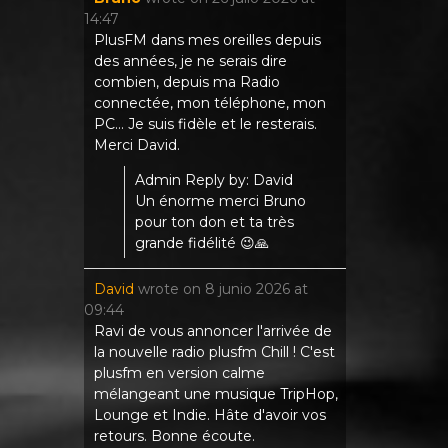
14:47
PlusFM dans mes oreilles depuis
des années, je ne serais dire
combien, depuis ma Radio
connectée, mon téléphone, mon
PC... Je suis fidèle et le resterais.
Merci David.
Admin Reply by: David
Un énorme merci Bruno
pour ton don et ta très
grande fidélité 😉🙏
David
wrote on
8 junio 2026
at
09:44
Ravi de vous annoncer l'arrivée de
la nouvelle radio plusfm Chill ! C'est
plusfm en version calme
mélangeant une musique TripHop,
Lounge et Indie. Hâte d'avoir vos
retours. Bonne écoute.