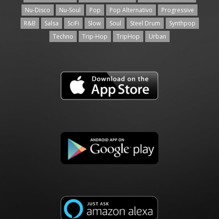
Nu-Disco
Nu-Soul
Pop
Pop Alternativo
Progressive
R&B
Salsa
SciFi
Slow
Soul
Steel Drum
Synthpop
Techno
Trip-Hop
TripHop
Urban