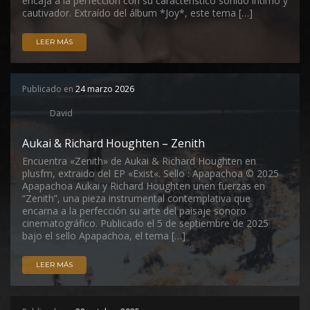
encaja a la perfección con su característico sonido íntimo y
cautivador. Extraído del álbum *Joy*, este tema […]
LEER MÁS
Publicado en
24 marzo 2026
David
Aukai & Richard Houghten – Zenith
Encuentra «Zenith» de Aukai & Richard Houghten en
plusfm, extraido del EP «Exist«. Sello : Apapachoa © 2025
Apapachoa Aukai y Richard Houghten unen fuerzas en
“Zenith”, una pieza instrumental contemplativa que
encarna a la perfección su arte del paisaje sonoro
cinematográfico. Publicado el 5 de septiembre de 2025
bajo el sello Apapachoa, el tema […]
LEER MÁS