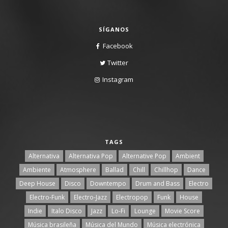
SÍGANOS
Facebook
Twitter
Instagram
TAGS
Alternativa
Alternativa Pop
Alternative Pop
Ambient
Ambiente
Atmosphere
Ballad
Chill
Chillhop
Dance
Deep House
Disco
Downtempo
Drum and Bass
Electro
Electro-Funk
Electro-Jazz
Electropop
Funk
House
Indie
Italo Disco
Jazz
Lo-Fi
Lounge
Movie Score
Música brasileña
Música del Mundo
Música electrónica