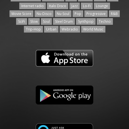
Internet radio
Italo Disco
Jazz
Lo-Fi
Lounge
Movie Score
Nu-Disco
Nu-Soul
Pop
Progressive
R&B
SciFi
Slow
Soul
Steel Drum
Synthpop
Techno
Trip-Hop
Urban
Webradio
World Music