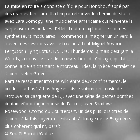
La mise en route a donc été difficile pour Bonobo, frappé par
des drames familiaux. Il a fini par retrouver le chemin du studio
avec Lara Somogyi, une musicienne américaine qui réinvente la
harpe avec des pédales d’effet. Tout en explorant le son des
synthétiseurs modulaires, il commence à imaginer un univers à
travers des sessions avec le touche-à-tout Miguel Atwood-
Ferguson (Flying Lotus, Dr. Dre, Thundercat…) mais c’est Jamila
Woods, la nouvelle star de la new school de Chicago, qui lui
donne la clé en chantant le morceau Tides, la “pièce centrale” de
l’album, selon Green.
Parti se ressourcer into the wild entre deux confinements, le
producteur basé à Los Angeles laisse suinter une envie de
retrouver sa casquette de DJ, avec une série de petites bombes
de dancefloor façon house de Detroit, avec Shadows,
Rosewood, Otomo ou Counterpart, un des plus jolis titres de
l’album, à la fois soyeux et enivrant, à l’image de ce Fragments
plus cohérent qu’il n’y paraît.
© Smaël Bouaici/Qobuz