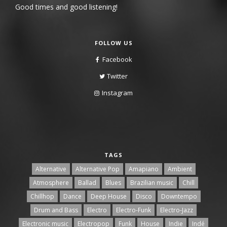
Good times and good listening!
FOLLOW US
Facebook
Twitter
Instagram
TAGS
Alternative
Alternative Pop
Amapiano
Ambient
Atmosphere
Ballad
Blues
Brazilian music
Chill
Chillhop
Dance
Deep House
Disco
Downtempo
Drum and Bass
Electro
Electro-Funk
Electro-Jazz
Electronic music
Electropop
Funk
House
Indie
Indé