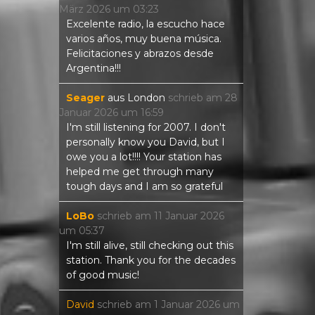
März 2026
um
03:23
Excelente radio, la escucho hace
varios años, muy buena música.
Felicitaciones y abrazos desde
Argentina!!!
Seager
aus
London
schrieb am
28
Januar 2026
um
16:59
I'm still listening for 2007. I don't
personally know you David, but I
owe you a lot!!!! Your station has
helped me get through many
tough days and I am so grateful
LoBo
schrieb am
11 Januar 2026
um
05:37
I'm still alive, still checking out this
station. Thank you for the decades
of good music!
David
schrieb am
1 Januar 2026
um