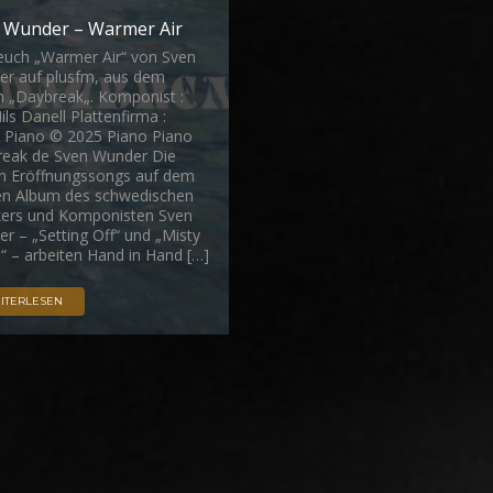
 Wunder – Warmer Air
euch „Warmer Air“ von Sven
r auf plusfm, aus dem
 „Daybreak„. Komponist :
ils Danell Plattenfirma :
 Piano © 2025 Piano Piano
eak de Sven Wunder Die
n Eröffnungssongs auf dem
en Album des schwedischen
ers und Komponisten Sven
r – „Setting Off“ und „Misty
“ – arbeiten Hand in Hand […]
ITERLESEN