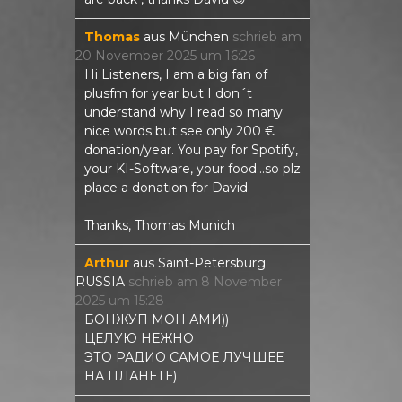
Thomas
aus
München
schrieb am
20 November 2025
um
16:26
Hi Listeners, I am a big fan of
plusfm for year but I don´t
understand why I read so many
nice words but see only 200 €
donation/year. You pay for Spotify,
your KI-Software, your food...so plz
place a donation for David.
Thanks, Thomas Munich
Arthur
aus
Saint-Petersburg
RUSSIA
schrieb am
8 November
2025
um
15:28
БОНЖУП МОН АМИ))
ЦЕЛУЮ НЕЖНО
ЭТО РАДИО САМОЕ ЛУЧШЕЕ
НА ПЛАНЕТЕ)