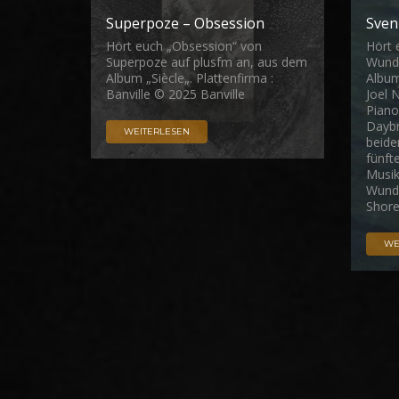
Superpoze – Obsession
Sven
Hört euch „Obsession“ von
Hört 
Superpoze auf plusfm an, aus dem
Wunde
Album „Siècle„. Plattenfirma :
Album
Banville © 2025 Banville
Joel N
Piano
Daybr
WEITERLESEN
beide
fünft
Musik
Wunde
Shore
WE