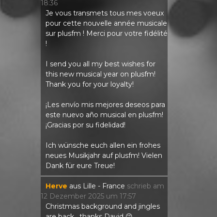
18:36
Je vous transmets tous mes voeux
pour cette nouvelle année musicale
sur plusfm ! Merci pour votre fidélité
!
I send you all my best wishes for
this new musical year on plusfm!
Thank you for your loyalty!
¡Les envío mis mejores deseos para
este nuevo año musical en plusfm!
¡Gracias por su fidelidad!
Ich wünsche euch allen ein frohes
neues Musikjahr auf plusfm! Vielen
Dank für eure Treue!
Herve
aus
Lille - France
schrieb am
12 Dezember 2025
um
17:57
Christmas background and jingles
are back , thanks David 😉