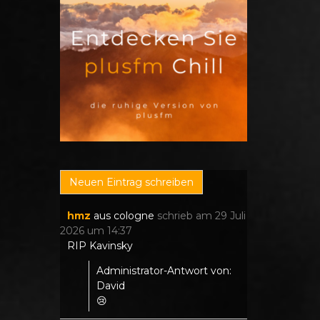
hmz
aus
cologne
schrieb am
29 Juli
2026
um
14:37
RIP Kavinsky
Administrator-Antwort von:
David
😢