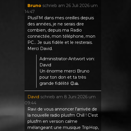
Bruno
schrieb am
26 Juli 2026
um
14:47
PlusFM dans mes oreilles depuis
des années, je ne serais dire
combien, depuis ma Radio
connectée, mon téléphone, mon
PC... Je suis fidèle et le resterais.
Merci David.
Administrator-Antwort von:
David
Un énorme merci Bruno
pour ton don et ta très
grande fidélité 😉🙏
David
schrieb am
8 Juni 2026
um
09:44
Ravi de vous annoncer l'arrivée de
la nouvelle radio plusfm Chill ! C'est
plusfm en version calme
mélangeant une musique TripHop,