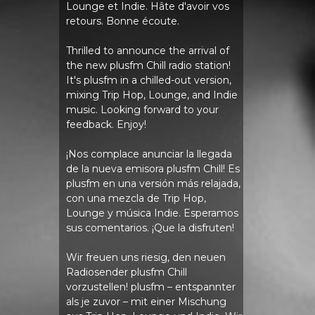
Lounge et Indie. Hâte d'avoir vos
retours. Bonne écoute.
Thrilled to announce the arrival of
the new plusfm Chill radio station!
It's plusfm in a chilled-out version,
mixing Trip Hop, Lounge, and Indie
music. Looking forward to your
feedback. Enjoy!
¡Nos complace anunciar la llegada
de la nueva emisora ​​plusfm Chill! Es
plusfm en una versión más relajada,
con una mezcla de Trip Hop,
Lounge y música Indie. Esperamos
sus comentarios. ¡Que la disfruten!
Wir freuen uns riesig, den neuen
Radiosender plusfm Chill
vorzustellen! plusfm – entspannter
als je zuvor – mit einer Mischung