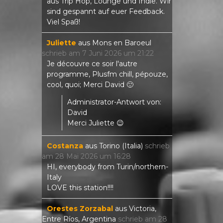
aus Trip Hop, Lounge und Indie. Wir
sind gespannt auf euer Feedback.
Viel Spaß!
Juliette
aus
Mons en Baroeul
schrieb am
7 Juni 2026
um
21:22
Je découvre ce soir l'autre
programme, Plusfm chill, pépouze,
cool, quoi; Merci David 🙂
Administrator-Antwort von:
David
Merci Juliette 😉
Costanza
aus
Torino (Italia)
schrieb
am
28 Mai 2026
um
16:28
HI, everybody from Turin/northern-
Italy
LOVE this station!!!!
Orestes Zorzabal
aus
Victoria,
Entre Ríos, Argentina
schrieb am
28