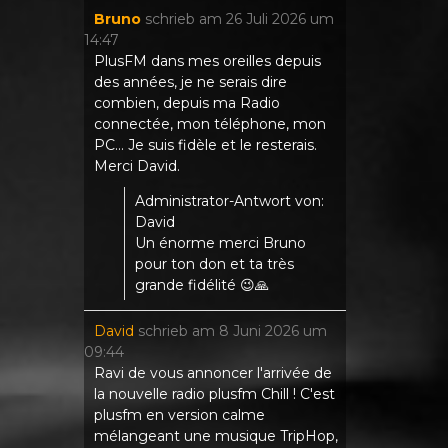
Bruno
schrieb am
26 Juli 2026
um
14:47
PlusFM dans mes oreilles depuis
des années, je ne serais dire
combien, depuis ma Radio
connectée, mon téléphone, mon
PC... Je suis fidèle et le resterais.
Merci David.
Administrator-Antwort von:
David
Un énorme merci Bruno
pour ton don et ta très
grande fidélité 😉🙏
David
schrieb am
8 Juni 2026
um
09:44
Ravi de vous annoncer l'arrivée de
la nouvelle radio plusfm Chill ! C'est
plusfm en version calme
mélangeant une musique TripHop,