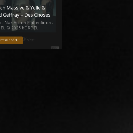
tch Massive & Yelle &
 Geffray – Des Choses
 : Nox Anima Plattenfirma :
EL © 2025 bORDEL
ITERLESEN