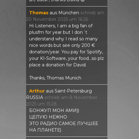
Thomas
aus
München
schrieb am
20 November 2025
um
16:26
Hi Listeners, I am a big fan of
plusfm for year but I don´t
understand why I read so many
nice words but see only 200 €
donation/year. You pay for Spotify,
your KI-Software, your food...so plz
place a donation for David.
Thanks, Thomas Munich
Arthur
aus
Saint-Petersburg
RUSSIA
schrieb am
8 November
2025
um
15:28
БОНЖУП МОН АМИ))
ЦЕЛУЮ НЕЖНО
ЭТО РАДИО САМОЕ ЛУЧШЕЕ
НА ПЛАНЕТЕ)