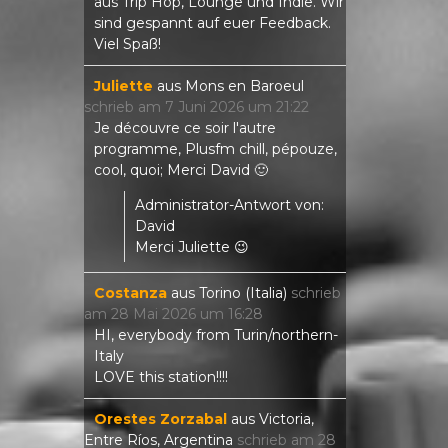
aus Trip Hop, Lounge und Indie. Wir
sind gespannt auf euer Feedback.
Viel Spaß!
Juliette
aus
Mons en Baroeul
schrieb am
7 Juni 2026
um
21:22
Je découvre ce soir l'autre
programme, Plusfm chill, pépouze,
cool, quoi; Merci David 🙂
Administrator-Antwort von:
David
Merci Juliette 😉
Costanza
aus
Torino (Italia)
schrieb
am
28 Mai 2026
um
16:28
HI, everybody from Turin/northern-
Italy
LOVE this station!!!!
Orestes Zorzabal
aus
Victoria,
Entre Ríos, Argentina
schrieb am
28