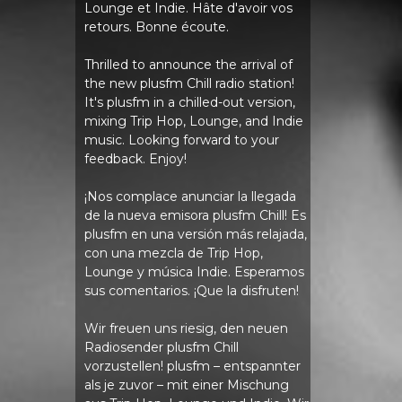
Lounge et Indie. Hâte d'avoir vos
retours. Bonne écoute.
Thrilled to announce the arrival of
the new plusfm Chill radio station!
It's plusfm in a chilled-out version,
mixing Trip Hop, Lounge, and Indie
music. Looking forward to your
feedback. Enjoy!
¡Nos complace anunciar la llegada
de la nueva emisora ​​plusfm Chill! Es
plusfm en una versión más relajada,
con una mezcla de Trip Hop,
Lounge y música Indie. Esperamos
sus comentarios. ¡Que la disfruten!
Wir freuen uns riesig, den neuen
Radiosender plusfm Chill
vorzustellen! plusfm – entspannter
als je zuvor – mit einer Mischung