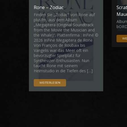
Rone – Zodiac
Scra
Maud
Finden Sie „Zodiac“ von Rone auf
plusfm, aus dem Album
Album
„Megaptera (Original Soundtrack
bORD
from the Movie the Musician and
the Whale)“. Plattenfirma : InFiné ©
WE
2026 InFiné Megaptera de Rone
Von François de Roubaix bis
Vangelis war das Meer oft ein
bevorzugter Spielplatz für
Synthesizer-Enthusiasten. Nun
taucht Rone mit seinem
Heimstudio in die Tiefen des […]
WEITERLESEN