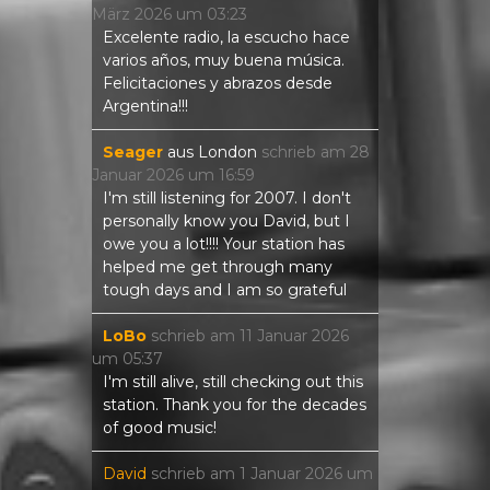
März 2026
um
03:23
Excelente radio, la escucho hace
varios años, muy buena música.
Felicitaciones y abrazos desde
Argentina!!!
Seager
aus
London
schrieb am
28
Januar 2026
um
16:59
I'm still listening for 2007. I don't
personally know you David, but I
owe you a lot!!!! Your station has
helped me get through many
tough days and I am so grateful
LoBo
schrieb am
11 Januar 2026
um
05:37
I'm still alive, still checking out this
station. Thank you for the decades
of good music!
David
schrieb am
1 Januar 2026
um