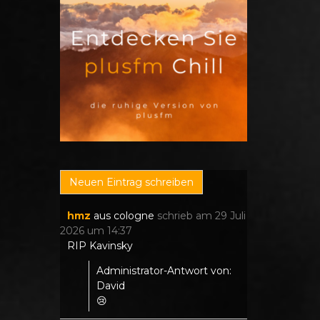
hmz
aus
cologne
schrieb am
29 Juli
2026
um
14:37
RIP Kavinsky
Administrator-Antwort von:
David
😢