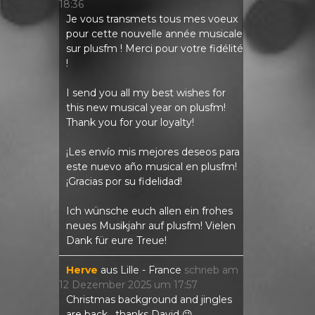
18:36
Je vous transmets tous mes voeux
pour cette nouvelle année musicale
sur plusfm ! Merci pour votre fidélité
!
I send you all my best wishes for
this new musical year on plusfm!
Thank you for your loyalty!
¡Les envío mis mejores deseos para
este nuevo año musical en plusfm!
¡Gracias por su fidelidad!
Ich wünsche euch allen ein frohes
neues Musikjahr auf plusfm! Vielen
Dank für eure Treue!
Herve
aus
Lille - France
schrieb am
12 Dezember 2025
um
17:57
Christmas background and jingles
are back , thanks David 😉