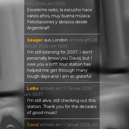
März 2026
um
03:23
Excelente radio, la escucho hace
varios años, muy buena música.
Felicitaciones y abrazos desde
Argentina!!!
Seager
aus
London
schrieb am
28
Januar 2026
um
16:59
I'm still listening for 2007. I don't
personally know you David, but I
owe you a lot!!!! Your station has
helped me get through many
tough days and I am so grateful
LoBo
schrieb am
11 Januar 2026
um
05:37
I'm still alive, still checking out this
station. Thank you for the decades
of good music!
David
schrieb am
1 Januar 2026
um