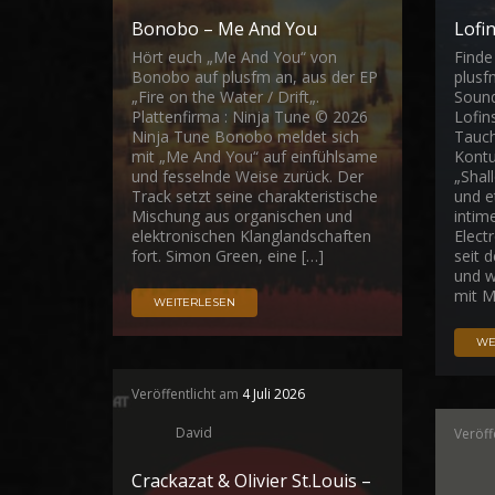
Bonobo – Me And You
Lofi
Hört euch „Me And You“ von
Finde
Bonobo auf plusfm an, aus der EP
plusf
„Fire on the Water / Drift„.
Sound
Plattenfirma : Ninja Tune © 2026
Lofin
Ninja Tune Bonobo meldet sich
Tauch
mit „Me And You“ auf einfühlsame
Kontu
und fesselnde Weise zurück. Der
„Shal
Track setzt seine charakteristische
und et
Mischung aus organischen und
intim
elektronischen Klanglandschaften
Elect
fort. Simon Green, eine […]
seit 
und 
mit M
WEITERLESEN
WE
Veröffentlicht am
4 Juli 2026
David
Veröff
Crackazat & Olivier St.Louis –