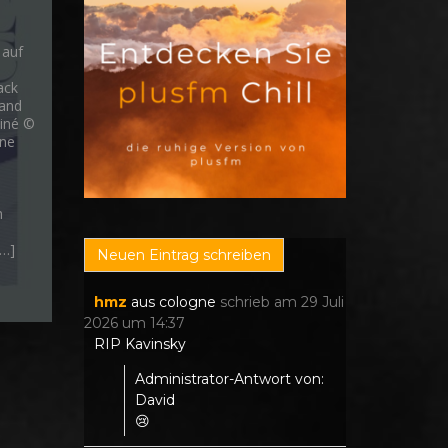
 auf
ack
 and
Finé ©
one
n
[…]
hmz
aus
cologne
schrieb am
29 Juli
2026
um
14:37
RIP Kavinsky
Administrator-Antwort von:
David
😢