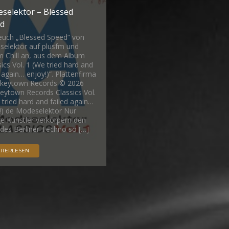
selektor – Blessed
d
euch „Blessed Speed“ von
elektor auf plusfm und
m Chill an, aus dem Album
sics Vol. 1 (We tried hard and
d again… enjoy!)“. Plattenfirma
nkeytown Records © 2026
ytown Records Classics Vol.
 tried hard and failed again…
!) de Modeselektor Nur
e Künstler verkörpern den
 des Berliner Techno so […]
ITERLESEN