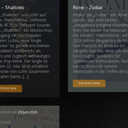
n – Shallows
Rone – Zodiac
 „Shallows“ von Lofin auf
Finden Sie „Zodiac“ von Rone
m. Plattenfirma : Different
plusfm, aus dem Album
s © 2026 Different Sounds
„Megaptera (Original Soundtr
s „Shallows“: Ein Electro-Pop-
from the Movie the Musician
gang mit leuchtenden
the Whale)“. Plattenfirma : In
ren Lofins neue Single
2026 InFiné Megaptera de R
lows“ ist gerade erschienen
Von François de Roubaix bis
abliert sich bereits als
Vangelis war das Meer oft ein
es und zugleich weitläufiges
bevorzugter Spielplatz für
ro-Pop-Werk. Die Single ist
Synthesizer-Enthusiasten. Nu
dem 22. Mai 2026 erhältlich
taucht Rone mit seinem
wurde von Lofin zusammen
Heimstudio in die Tiefen des 
artin Garrix, […]
WEITERLESEN
ITERLESEN
entlicht am
29 Juni 2026
David