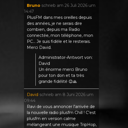
Bruno
schrieb am
26 Juli 2026
um
14:47
PlusFM dans mes oreilles depuis
des années, je ne serais dire
combien, depuis ma Radio
connectée, mon téléphone, mon
PC... Je suis fidèle et le resterais.
Merci David.
Administrator-Antwort von:
David
Un énorme merci Bruno
pour ton don et ta très
grande fidélité 😉🙏
David
schrieb am
8 Juni 2026
um
09:44
Ravi de vous annoncer l'arrivée de
la nouvelle radio plusfm Chill ! C'est
plusfm en version calme
mélangeant une musique TripHop,