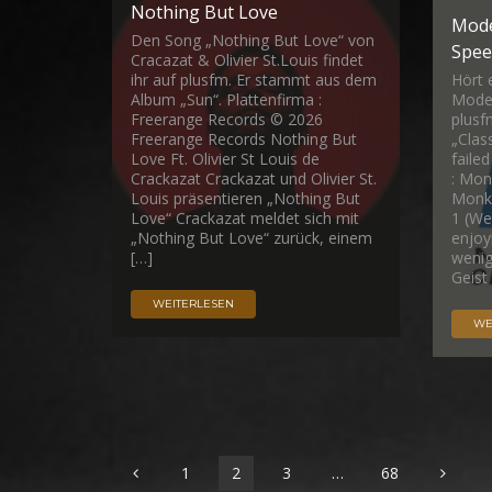
Nothing But Love
Mode
Den Song „Nothing But Love“ von
Spee
Cracazat & Olivier St.Louis findet
ihr auf plusfm. Er stammt aus dem
Hört 
Album „Sun“. Plattenfirma :
Modes
Freerange Records © 2026
plusf
Freerange Records Nothing But
„Clas
Love Ft. Olivier St Louis de
faile
Crackazat Crackazat und Olivier St.
: Mo
Louis präsentieren „Nothing But
Monke
Love“ Crackazat meldet sich mit
1 (We
„Nothing But Love“ zurück, einem
enjoy
[…]
wenig
Geist
WEITERLESEN
WE
1
2
3
…
68