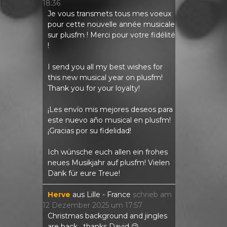
18:36
Je vous transmets tous mes voeux
pour cette nouvelle année musicale
sur plusfm ! Merci pour votre fidélité
!
I send you all my best wishes for
this new musical year on plusfm!
Thank you for your loyalty!
¡Les envío mis mejores deseos para
este nuevo año musical en plusfm!
¡Gracias por su fidelidad!
Ich wünsche euch allen ein frohes
neues Musikjahr auf plusfm! Vielen
Dank für eure Treue!
Herve
aus
Lille - France
schrieb am
12 Dezember 2025
um
17:57
Christmas background and jingles
are back , thanks David 😉