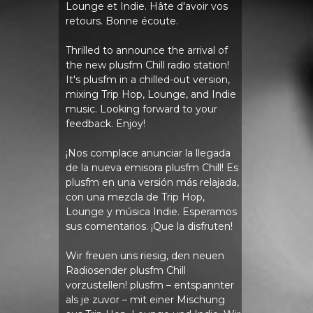
Lounge et Indie. Hâte d'avoir vos
retours. Bonne écoute.
Thrilled to announce the arrival of
the new plusfm Chill radio station!
It's plusfm in a chilled-out version,
mixing Trip Hop, Lounge, and Indie
music. Looking forward to your
feedback. Enjoy!
¡Nos complace anunciar la llegada
de la nueva emisora ​​plusfm Chill! Es
plusfm en una versión más relajada,
con una mezcla de Trip Hop,
Lounge y música Indie. Esperamos
sus comentarios. ¡Que la disfruten!
Wir freuen uns riesig, den neuen
Radiosender plusfm Chill
vorzustellen! plusfm – entspannter
als je zuvor – mit einer Mischung