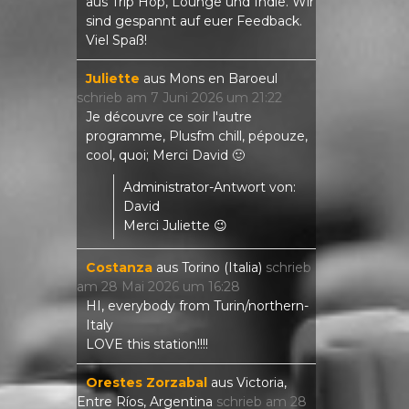
aus Trip Hop, Lounge und Indie. Wir
sind gespannt auf euer Feedback.
Viel Spaß!
Juliette
aus
Mons en Baroeul
schrieb am
7 Juni 2026
um
21:22
Je découvre ce soir l'autre
programme, Plusfm chill, pépouze,
cool, quoi; Merci David 🙂
Administrator-Antwort von:
David
Merci Juliette 😉
Costanza
aus
Torino (Italia)
schrieb
am
28 Mai 2026
um
16:28
HI, everybody from Turin/northern-
Italy
LOVE this station!!!!
Orestes Zorzabal
aus
Victoria,
Entre Ríos, Argentina
schrieb am
28