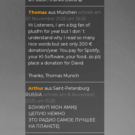
Thomas
aus
München
schrieb am
20 November 2025
um
16:26
Hi Listeners, I am a big fan of
plusfm for year but I don´t
understand why I read so many
nice words but see only 200 €
donation/year. You pay for Spotify,
your KI-Software, your food...so plz
place a donation for David.
Thanks, Thomas Munich
Arthur
aus
Saint-Petersburg
RUSSIA
schrieb am
8 November
2025
um
15:28
БОНЖУП МОН АМИ))
ЦЕЛУЮ НЕЖНО
ЭТО РАДИО САМОЕ ЛУЧШЕЕ
НА ПЛАНЕТЕ)