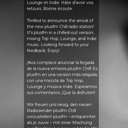
Lounge et Indie. Hâte d'avoir vos
retours. Bonne écoute.
Thrilled to announce the arrival of
the new plusfm Chill radio station!
It's plusfm in a chilled-out version,
mixing Trip Hop, Lounge, and Indie
music. Looking forward to your
feedback. Enjoy!
¡Nos complace anunciar la llegada
de la nueva emisora ​​plusfm Chill! Es
plusfm en una versión más relajada,
con una mezcla de Trip Hop,
Lounge y música Indie. Esperamos
sus comentarios. ¡Que la disfruten!
Wir freuen uns riesig, den neuen
Radiosender plusfm Chill
vorzustellen! plusfm – entspannter
als je zuvor – mit einer Mischung