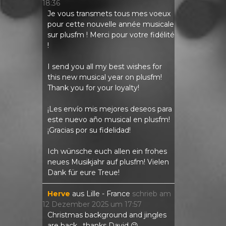
18:36
Je vous transmets tous mes voeux
pour cette nouvelle année musicale
sur plusfm ! Merci pour votre fidélité
!
I send you all my best wishes for
this new musical year on plusfm!
Thank you for your loyalty!
¡Les envío mis mejores deseos para
este nuevo año musical en plusfm!
¡Gracias por su fidelidad!
Ich wünsche euch allen ein frohes
neues Musikjahr auf plusfm! Vielen
Dank für eure Treue!
Herve
aus
Lille - France
schrieb am
12 Dezember 2025
um
17:57
Christmas background and jingles
are back , thanks David 😉