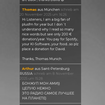
Thomas
aus
München
schrieb am
20 November 2025
um
16:26
Hi Listeners, I am a big fan of
plusfm for year but I don´t
understand why I read so many
nice words but see only 200 €
donation/year. You pay for Spotify,
your KI-Software, your food...so plz
place a donation for David.
Thanks, Thomas Munich
Arthur
aus
Saint-Petersburg
RUSSIA
schrieb am
8 November
2025
um
15:28
БОНЖУП МОН АМИ))
ЦЕЛУЮ НЕЖНО
ЭТО РАДИО САМОЕ ЛУЧШЕЕ
НА ПЛАНЕТЕ)