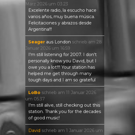
März 2026
um
03:23
Excelente radio, la escucho hace
varios años, muy buena música.
Felicitaciones y abrazos desde
Argentina!!!
Seager
aus
London
schrieb am
28
Januar 2026
um
16:59
I'm still listening for 2007. I don't
personally know you David, but I
owe you a lot!!!! Your station has
helped me get through many
tough days and I am so grateful
LoBo
schrieb am
11 Januar 2026
um
05:37
I'm still alive, still checking out this
station. Thank you for the decades
of good music!
David
schrieb am
1 Januar 2026
um