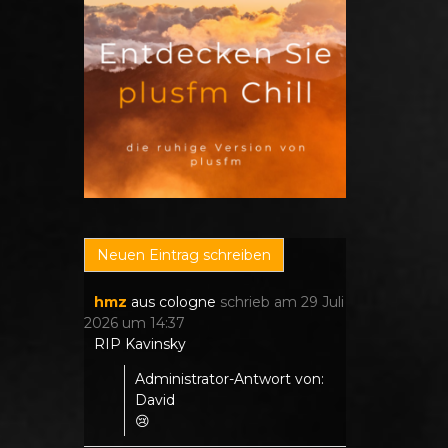
hmz
aus
cologne
schrieb am
29 Juli
2026
um
14:37
RIP Kavinsky
Administrator-Antwort von:
David
😢