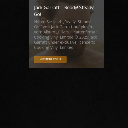
Jack Garratt – Ready! Steady!
Go!
Hören Sie jetzt „Ready! Steady!
Go!“ von Jack Garratt auf plusfm,
vom Album „Pillars.“ Plattenfirma :
Cooking Vinyl Limited © 2025 Jack
Garratt under exclusive license to
Cooking Vinyl Limited
WEITERLESEN