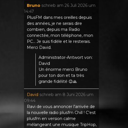
Bruno
schrieb am
26 Juli 2026
um
14:47
PlusFM dans mes oreilles depuis
des années, je ne serais dire
combien, depuis ma Radio
connectée, mon téléphone, mon
PC... Je suis fidèle et le resterais.
Merci David.
Administrator-Antwort von:
David
Un énorme merci Bruno
pour ton don et ta très
grande fidélité 😉🙏
David
schrieb am
8 Juni 2026
um
09:44
Ravi de vous annoncer l'arrivée de
la nouvelle radio plusfm Chill ! C'est
plusfm en version calme
mélangeant une musique TripHop,