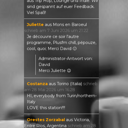
aus Trip Hop, Lounge und Indie. Wir
sind gespannt auf euer Feedback.
Viel Spaß!
Juliette
aus
Mons en Baroeul
schrieb am
7 Juni 2026
um
21:22
Je découvre ce soir l'autre
programme, Plusfm chill, pépouze,
cool, quoi; Merci David 🙂
Administrator-Antwort von:
David
Merci Juliette 😉
Costanza
aus
Torino (Italia)
schrieb
am
28 Mai 2026
um
16:28
HI, everybody from Turin/northern-
Italy
LOVE this station!!!!
Orestes Zorzabal
aus
Victoria,
Entre Ríos, Argentina
schrieb am
28