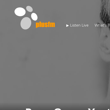
▶︎ Listen Live
What’s T