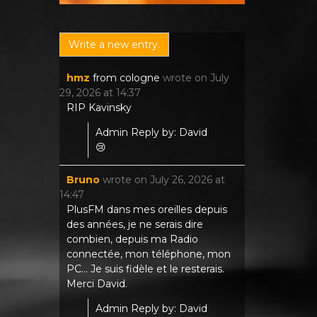
hmz
from
cologne
wrote on
July
29, 2026
at
14:37
RIP Kavinsky
Admin Reply by: David
😢
Bruno
wrote on
July 26, 2026
at
14:47
PlusFM dans mes oreilles depuis
des années, je ne serais dire
combien, depuis ma Radio
connectée, mon téléphone, mon
PC... Je suis fidèle et le resterais.
Merci David.
Admin Reply by: David