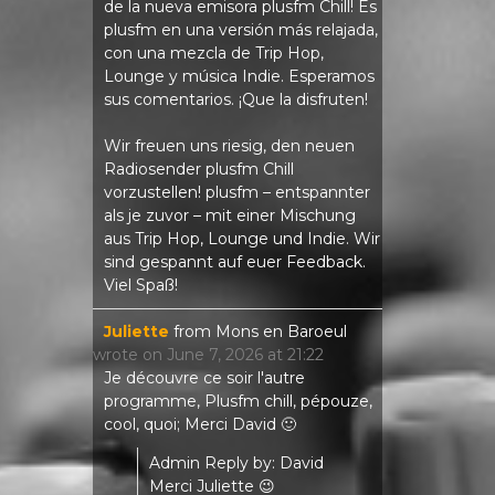
de la nueva emisora ​​plusfm Chill! Es
plusfm en una versión más relajada,
con una mezcla de Trip Hop,
Lounge y música Indie. Esperamos
sus comentarios. ¡Que la disfruten!
Wir freuen uns riesig, den neuen
Radiosender plusfm Chill
vorzustellen! plusfm – entspannter
als je zuvor – mit einer Mischung
aus Trip Hop, Lounge und Indie. Wir
sind gespannt auf euer Feedback.
Viel Spaß!
Juliette
from
Mons en Baroeul
wrote on
June 7, 2026
at
21:22
Je découvre ce soir l'autre
programme, Plusfm chill, pépouze,
cool, quoi; Merci David 🙂
Admin Reply by: David
Merci Juliette 😉