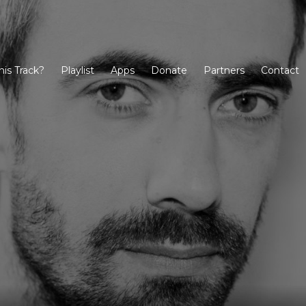
his Track?
Playlist
Apps
Donate
Partners
Contact