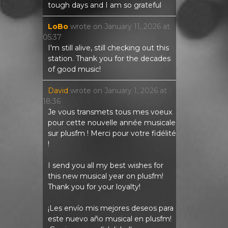
tough days and I am so grateful
LoBo
wrote on
January 11, 2026
at
05:37
I'm still alive, still checking out this
station. Thank you for the decades
of good music!
David
wrote on
January 1, 2026
at
18:36
Je vous transmets tous mes voeux
pour cette nouvelle année musicale
sur plusfm ! Merci pour votre fidélité
!
I send you all my best wishes for
this new musical year on plusfm!
Thank you for your loyalty!
¡Les envío mis mejores deseos para
este nuevo año musical en plusfm!