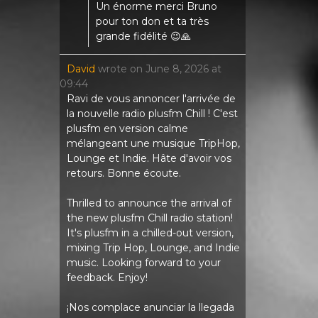
Un énorme merci Bruno
pour ton don et ta très
grande fidélité 😉🙏
David
wrote on
June 8, 2026
at
09:44
Ravi de vous annoncer l'arrivée de
la nouvelle radio plusfm Chill ! C'est
plusfm en version calme
mélangeant une musique TripHop,
Lounge et Indie. Hâte d'avoir vos
retours. Bonne écoute.
Thrilled to announce the arrival of
the new plusfm Chill radio station!
It's plusfm in a chilled-out version,
mixing Trip Hop, Lounge, and Indie
music. Looking forward to your
feedback. Enjoy!
¡Nos complace anunciar la llegada