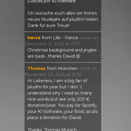
¡Gracias por su fidelidad!
Ich wünsche euch allen ein frohes
neues Musikjahr auf plusfm! Vielen
Dank für eure Treue!
Herve
from
Lille - France
wrote on
December 12, 2025
at
17:57
Christmas background and jingles
are back , thanks David 😉
Thomas
from
München
wrote on
November 20, 2025
at
16:26
Hi Listeners, I am a big fan of
plusfm for year but I don´t
understand why I read so many
nice words but see only 200 €
donation/year. You pay for Spotify,
your KI-Software, your food...so plz
place a donation for David.
Thanks, Thomas Munich