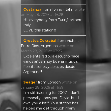
Costanza
from
Torino (Italia)
wrote
on
May 28, 2026
at
16:28
HI, everybody from Turin/northern-
Italy
LOVE this station!!!!
Orestes Zorzabal
from
Victoria,
Entre Ríos, Argentina
wrote on
March 28, 2026
at
03:23
Excelente radio, la escucho hace
varios años, muy buena música.
Felicitaciones y abrazos desde
Argentina!!!
Seager
from
London
wrote on
January 28, 2026
at
16:59
I'm still listening for 2007. I don't
personally know you David, but I
owe you a lot!!!! Your station has
helped me get through many