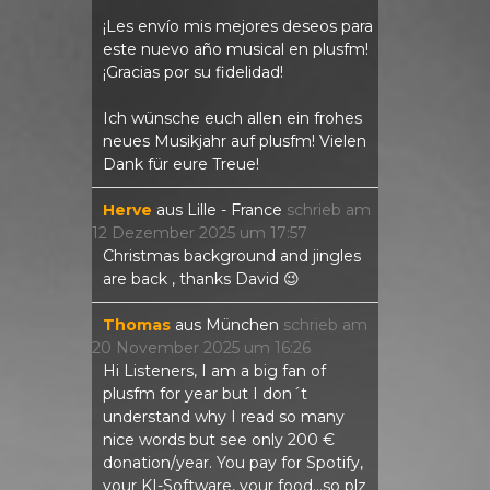
¡Les envío mis mejores deseos para
este nuevo año musical en plusfm!
¡Gracias por su fidelidad!
Ich wünsche euch allen ein frohes
neues Musikjahr auf plusfm! Vielen
Dank für eure Treue!
Herve
aus
Lille - France
schrieb am
12 Dezember 2025
um
17:57
Christmas background and jingles
are back , thanks David 😉
Thomas
aus
München
schrieb am
20 November 2025
um
16:26
Hi Listeners, I am a big fan of
plusfm for year but I don´t
understand why I read so many
nice words but see only 200 €
donation/year. You pay for Spotify,
your KI-Software, your food...so plz