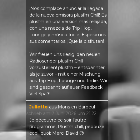
¡Nos complace anunciar la llegada
de la nueva emisora ​​plusfm Chill! Es
plusfm en una versión más relajada,
con una mezcla de Trip Hop,
Lounge y música Indie. Esperamos
sus comentarios. ¡Que la disfruten!
Wir freuen uns riesig, den neuen
Radiosender plusfm Chill
vorzustellen! plusfm – entspannter
als je zuvor – mit einer Mischung
aus Trip Hop, Lounge und Indie. Wir
sind gespannt auf euer Feedback.
Viel Spaß!
Juliette
aus
Mons en Baroeul
schrieb am
7 Juni 2026
um
21:22
Je découvre ce soir l'autre
programme, Plusfm chill, pépouze,
cool, quoi; Merci David 🙂