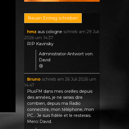
hmz
aus
cologne
schrieb am
29 Juli
2026
um
14:37
RIP Kavinsky
Administrator-Antwort von:
David
😢
Bruno
schrieb am
26 Juli 2026
um
14:47
PlusFM dans mes oreilles depuis
des années, je ne serais dire
combien, depuis ma Radio
connectée, mon téléphone, mon
PC... Je suis fidèle et le resterais.
Merci David.