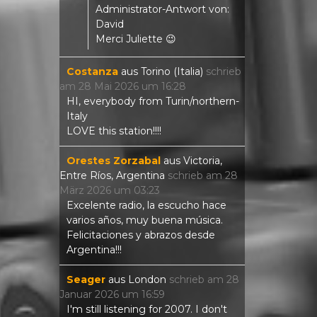
Administrator-Antwort von:
David
Merci Juliette 😉
Costanza
aus
Torino (Italia)
schrieb
am
28 Mai 2026
um
16:28
HI, everybody from Turin/northern-
Italy
LOVE this station!!!!
Orestes Zorzabal
aus
Victoria,
Entre Ríos, Argentina
schrieb am
28
März 2026
um
03:23
Excelente radio, la escucho hace
varios años, muy buena música.
Felicitaciones y abrazos desde
Argentina!!!
Seager
aus
London
schrieb am
28
Januar 2026
um
16:59
I'm still listening for 2007. I don't