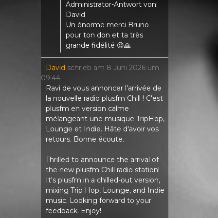
Administrator-Antwort von:
David
Un énorme merci Bruno
pour ton don et ta très
grande fidélité 😉🙏
David
schrieb am
8 Juni 2026
um
09:44
Ravi de vous annoncer l'arrivée de
la nouvelle radio plusfm Chill ! C'est
plusfm en version calme
mélangeant une musique TripHop,
Lounge et Indie. Hâte d'avoir vos
retours. Bonne écoute.
Thrilled to announce the arrival of
the new plusfm Chill radio station!
It's plusfm in a chilled-out version,
mixing Trip Hop, Lounge, and Indie
music. Looking forward to your
feedback. Enjoy!