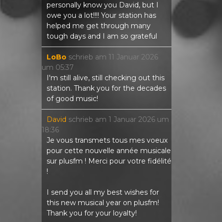
personally know you David, but I
owe you a lot!!!! Your station has
helped me get through many
tough days and I am so grateful
LoBo
schrieb am
11 Januar 2026
um
05:37
I'm still alive, still checking out this
station. Thank you for the decades
of good music!
David
schrieb am
1 Januar 2026
um
18:36
Je vous transmets tous mes voeux
pour cette nouvelle année musicale
sur plusfm ! Merci pour votre fidélité
!
I send you all my best wishes for
this new musical year on plusfm!
Thank you for your loyalty!