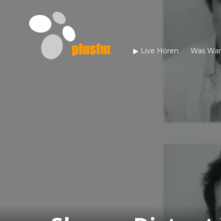
▶︎ Live Hören
Was War