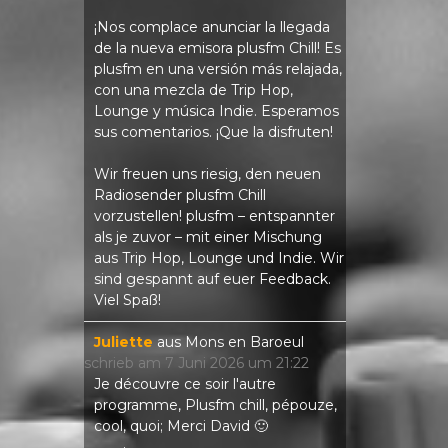
¡Nos complace anunciar la llegada
de la nueva emisora ​​plusfm Chill! Es
plusfm en una versión más relajada,
con una mezcla de Trip Hop,
Lounge y música Indie. Esperamos
sus comentarios. ¡Que la disfruten!
Wir freuen uns riesig, den neuen
Radiosender plusfm Chill
vorzustellen! plusfm – entspannter
als je zuvor – mit einer Mischung
aus Trip Hop, Lounge und Indie. Wir
sind gespannt auf euer Feedback.
Viel Spaß!
Juliette
aus
Mons en Baroeul
schrieb am
7 Juni 2026
um
21:22
Je découvre ce soir l'autre
programme, Plusfm chill, pépouze,
cool, quoi; Merci David 🙂