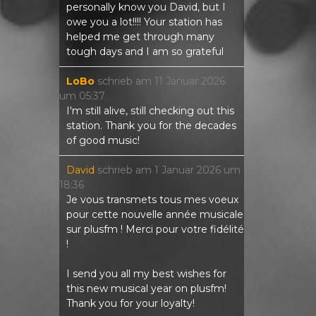
personally know you David, but I
owe you a lot!!!! Your station has
helped me get through many
tough days and I am so grateful
LoBo
schrieb am
11 Januar 2026
um
05:37
I'm still alive, still checking out this
station. Thank you for the decades
of good music!
David
schrieb am
1 Januar 2026
um
18:36
Je vous transmets tous mes voeux
pour cette nouvelle année musicale
sur plusfm ! Merci pour votre fidélité
!
I send you all my best wishes for
this new musical year on plusfm!
Thank you for your loyalty!