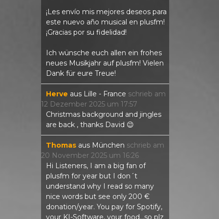
¡Les envío mis mejores deseos para
este nuevo año musical en plusfm!
¡Gracias por su fidelidad!
Ich wünsche euch allen ein frohes
neues Musikjahr auf plusfm! Vielen
Dank für eure Treue!
Herve
aus
Lille - France
schrieb am
12 Dezember 2025
um
17:57
Christmas background and jingles
are back , thanks David 😉
Thomas
aus
München
schrieb am
20 November 2025
um
16:26
Hi Listeners, I am a big fan of
plusfm for year but I don´t
understand why I read so many
nice words but see only 200 €
donation/year. You pay for Spotify,
your KI-Software, your food...so plz