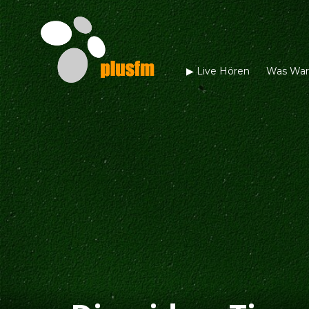
▶︎ Live Hören
Was War