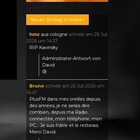
hmz
aus
cologne
schrieb am
29 Juli
2026
um
14:37
RIP Kavinsky
Administrator-Antwort von:
David
😢
Bruno
schrieb am
26 Juli 2026
um
14:47
PlusFM dans mes oreilles depuis
des années, je ne serais dire
combien, depuis ma Radio
connectée, mon téléphone, mon
PC... Je suis fidèle et le resterais.
Merci David.