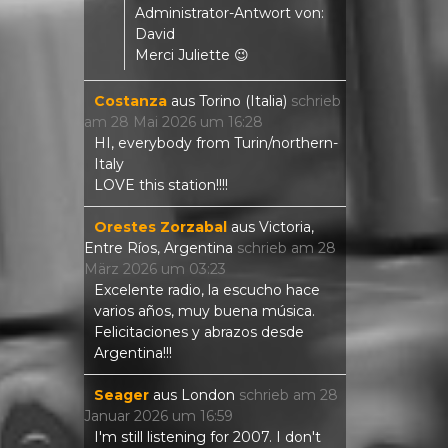
Administrator-Antwort von:
David
Merci Juliette 😉
Costanza
aus
Torino (Italia)
schrieb
am
28 Mai 2026
um
16:28
HI, everybody from Turin/northern-
Italy
LOVE this station!!!!
Orestes Zorzabal
aus
Victoria,
Entre Ríos, Argentina
schrieb am
28
März 2026
um
03:23
Excelente radio, la escucho hace
varios años, muy buena música.
Felicitaciones y abrazos desde
Argentina!!!
Seager
aus
London
schrieb am
28
Januar 2026
um
16:59
I'm still listening for 2007. I don't