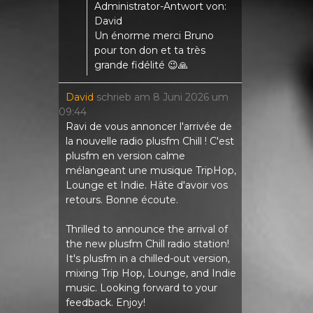
Administrator-Antwort von:
David
Un énorme merci Bruno
pour ton don et ta très
grande fidélité 😉🙏
David
schrieb am
8 Juni 2026
um
09:44
Ravi de vous annoncer l'arrivée de
la nouvelle radio plusfm Chill ! C'est
plusfm en version calme
mélangeant une musique TripHop,
Lounge et Indie. Hâte d'avoir vos
retours. Bonne écoute.
Thrilled to announce the arrival of
the new plusfm Chill radio station!
It's plusfm in a chilled-out version,
mixing Trip Hop, Lounge, and Indie
music. Looking forward to your
feedback. Enjoy!