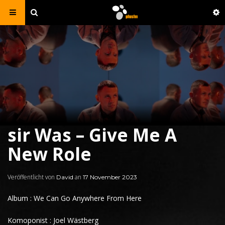
sir Was – Give Me A
New Role
Veröffentlicht von
an
David
17 November 2023
Album : We Can Go Anywhere From Here
Komoponist : Joel Wästberg