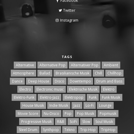
Facebook
Twitter
Instagram
TAGS
Alternative
Alternative Pop
Alternativer Pop
Ambient
Atmosphere
Ballad
Brasilianische Musik
Chill
Chillhop
Dance
Deep House
Disco
Downtempo
Drum and Bass
Electro
Electronic music
Elektrische Musik
Elektro
Elektro-Funk
Elektro-Jazz
Elektropop
Funk
Funk Musik
House Musik
Indie Musik
Jazz
Lo-Fi
Lounge
Movie Score
Nu-Disco
Pop
Pop Musik
Popmusik
Progressive Musik
R&B
SciFi
Slow
Soul Musik
Steel Drum
Synthpop
Tekno
Trip-Hop
TripHop