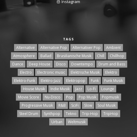
Instagram
TAGS
Alternative
Alternative Pop
Alternativer Pop
Ambient
Atmosphere
Ballad
Brasilianische Musik
Chill
Chillhop
Dance
Deep House
Disco
Downtempo
Drum and Bass
Electro
Electronic music
Elektrische Musik
Elektro
Elektro-Funk
Elektro-Jazz
Elektropop
Funk
Funk Musik
House Musik
Indie Musik
Jazz
Lo-Fi
Lounge
Movie Score
Nu-Disco
Pop
Pop Musik
Popmusik
Progressive Musik
R&B
SciFi
Slow
Soul Musik
Steel Drum
Synthpop
Tekno
Trip-Hop
TripHop
Urban
Weltmusik