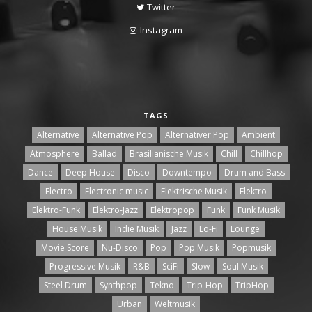
Twitter
Instagram
TAGS
Alternative
Alternative Pop
Alternativer Pop
Ambient
Atmosphere
Ballad
Brasilianische Musik
Chill
Chillhop
Dance
Deep House
Disco
Downtempo
Drum and Bass
Electro
Electronic music
Elektrische Musik
Elektro
Elektro-Funk
Elektro-Jazz
Elektropop
Funk
Funk Musik
House Musik
Indie Musik
Jazz
Lo-Fi
Lounge
Movie Score
Nu-Disco
Pop
Pop Musik
Popmusik
Progressive Musik
R&B
SciFi
Slow
Soul Musik
Steel Drum
Synthpop
Tekno
Trip-Hop
TripHop
Urban
Weltmusik