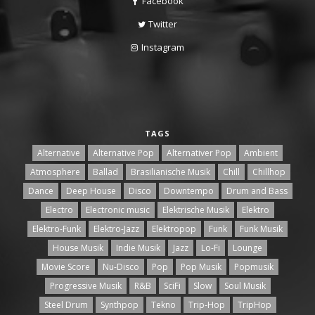
Facebook
Twitter
Instagram
TAGS
Alternative
Alternative Pop
Alternativer Pop
Ambient
Atmosphere
Ballad
Brasilianische Musik
Chill
Chillhop
Dance
Deep House
Disco
Downtempo
Drum and Bass
Electro
Electronic music
Elektrische Musik
Elektro
Elektro-Funk
Elektro-Jazz
Elektropop
Funk
Funk Musik
House Musik
Indie Musik
Jazz
Lo-Fi
Lounge
Movie Score
Nu-Disco
Pop
Pop Musik
Popmusik
Progressive Musik
R&B
SciFi
Slow
Soul Musik
Steel Drum
Synthpop
Tekno
Trip-Hop
TripHop