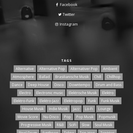
Facebook
Twitter
Instagram
TAGS
Alternative
Alternative Pop
Alternativer Pop
Ambient
Atmosphere
Ballad
Brasilianische Musik
Chill
Chillhop
Dance
Deep House
Disco
Downtempo
Drum and Bass
Electro
Electronic music
Elektrische Musik
Elektro
Elektro-Funk
Elektro-Jazz
Elektropop
Funk
Funk Musik
House Musik
Indie Musik
Jazz
Lo-Fi
Lounge
Movie Score
Nu-Disco
Pop
Pop Musik
Popmusik
Progressive Musik
R&B
SciFi
Slow
Soul Musik
Steel Drum
Synthpop
Tekno
Trip-Hop
TripHop