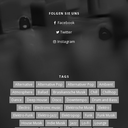
FOLGEN SIE UNS
Facebook
Twitter
Instagram
TAGS
Alternative
Alternative Pop
Alternativer Pop
Ambient
Atmosphere
Ballad
Brasilianische Musik
Chill
Chillhop
Dance
Deep House
Disco
Downtempo
Drum and Bass
Electro
Electronic music
Elektrische Musik
Elektro
Elektro-Funk
Elektro-Jazz
Elektropop
Funk
Funk Musik
House Musik
Indie Musik
Jazz
Lo-Fi
Lounge