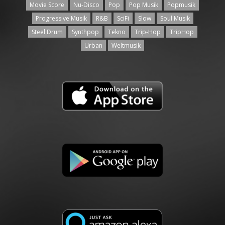
Movie Score
Nu-Disco
Pop
Pop Musik
Popmusik
Progressive Musik
R&B
SciFi
Slow
Soul Musik
Steel Drum
Synthpop
Tekno
Trip-Hop
TripHop
Urban
Weltmusik