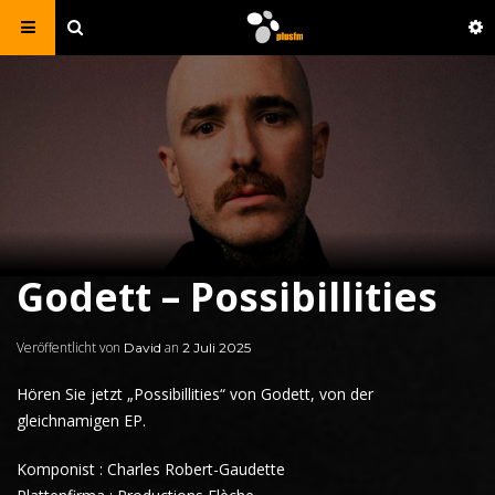
Godett – Possibillities
Veröffentlicht von
an
David
2 Juli 2025
Hören Sie jetzt
„Possibillities“ von
Godett
,
von der
gleichnamigen
EP
.
Komponist : Charles Robert-Gaudette