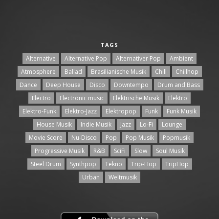
TAGS
Alternative
Alternative Pop
Alternativer Pop
Ambient
Atmosphere
Ballad
Brasilianische Musik
Chill
Chillhop
Dance
Deep House
Disco
Downtempo
Drum and Bass
Electro
Electronic music
Elektrische Musik
Elektro
Elektro-Funk
Elektro-Jazz
Elektropop
Funk
Funk Musik
House Musik
Indie Musik
Jazz
Lo-Fi
Lounge
Movie Score
Nu-Disco
Pop
Pop Musik
Popmusik
Progressive Musik
R&B
SciFi
Slow
Soul Musik
Steel Drum
Synthpop
Tekno
Trip-Hop
TripHop
Urban
Weltmusik