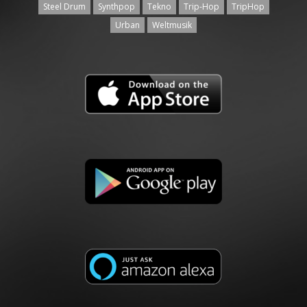
Steel Drum
Synthpop
Tekno
Trip-Hop
TripHop
Urban
Weltmusik