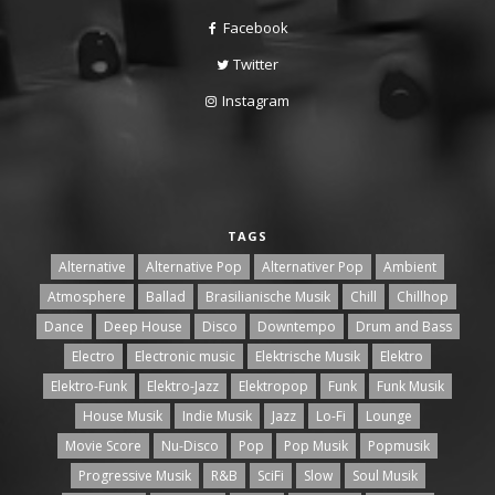
Facebook
Twitter
Instagram
TAGS
Alternative
Alternative Pop
Alternativer Pop
Ambient
Atmosphere
Ballad
Brasilianische Musik
Chill
Chillhop
Dance
Deep House
Disco
Downtempo
Drum and Bass
Electro
Electronic music
Elektrische Musik
Elektro
Elektro-Funk
Elektro-Jazz
Elektropop
Funk
Funk Musik
House Musik
Indie Musik
Jazz
Lo-Fi
Lounge
Movie Score
Nu-Disco
Pop
Pop Musik
Popmusik
Progressive Musik
R&B
SciFi
Slow
Soul Musik