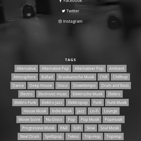
Facebook
Twitter
Instagram
TAGS
Alternative
Alternative Pop
Alternativer Pop
Ambient
Atmosphere
Ballad
Brasilianische Musik
Chill
Chillhop
Dance
Deep House
Disco
Downtempo
Drum and Bass
Electro
Electronic music
Elektrische Musik
Elektro
Elektro-Funk
Elektro-Jazz
Elektropop
Funk
Funk Musik
House Musik
Indie Musik
Jazz
Lo-Fi
Lounge
Movie Score
Nu-Disco
Pop
Pop Musik
Popmusik
Progressive Musik
R&B
SciFi
Slow
Soul Musik
Steel Drum
Synthpop
Tekno
Trip-Hop
TripHop