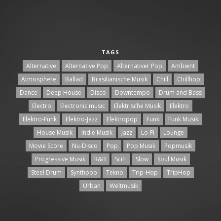
TAGS
Alternative
Alternative Pop
Alternativer Pop
Ambient
Atmosphere
Ballad
Brasilianische Musik
Chill
Chillhop
Dance
Deep House
Disco
Downtempo
Drum and Bass
Electro
Electronic music
Elektrische Musik
Elektro
Elektro-Funk
Elektro-Jazz
Elektropop
Funk
Funk Musik
House Musik
Indie Musik
Jazz
Lo-Fi
Lounge
Movie Score
Nu-Disco
Pop
Pop Musik
Popmusik
Progressive Musik
R&B
SciFi
Slow
Soul Musik
Steel Drum
Synthpop
Tekno
Trip-Hop
TripHop
Urban
Weltmusik