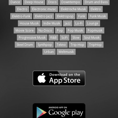
Dance
Deep House
Disco
Downtempo
Drum and Bass
Electro
Electronic music
Elektrische Musik
Elektro
Elektro-Funk
Elektro-Jazz
Elektropop
Funk
Funk Musik
House Musik
Indie Musik
Jazz
Lo-Fi
Lounge
Movie Score
Nu-Disco
Pop
Pop Musik
Popmusik
Progressive Musik
R&B
SciFi
Slow
Soul Musik
Steel Drum
Synthpop
Tekno
Trip-Hop
TripHop
Urban
Weltmusik