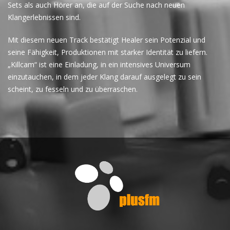
Sets als auch Hörer an, die auf der Suche nach neuen
Klangerlebnissen sind.
Mit diesem neuen Track bestätigt Healer sein Potenzial und
seine Fähigkeit, Produktionen mit starker Identität zu liefern.
„Killcam“ ist eine Einladung, in ein intensives Universum
einzutauchen, in dem jeder Klang darauf ausgelegt zu sein
scheint, zu fesseln und zu überraschen.