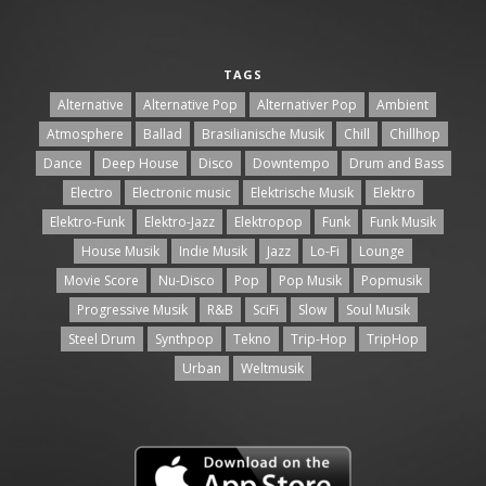
TAGS
Alternative
Alternative Pop
Alternativer Pop
Ambient
Atmosphere
Ballad
Brasilianische Musik
Chill
Chillhop
Dance
Deep House
Disco
Downtempo
Drum and Bass
Electro
Electronic music
Elektrische Musik
Elektro
Elektro-Funk
Elektro-Jazz
Elektropop
Funk
Funk Musik
House Musik
Indie Musik
Jazz
Lo-Fi
Lounge
Movie Score
Nu-Disco
Pop
Pop Musik
Popmusik
Progressive Musik
R&B
SciFi
Slow
Soul Musik
Steel Drum
Synthpop
Tekno
Trip-Hop
TripHop
Urban
Weltmusik