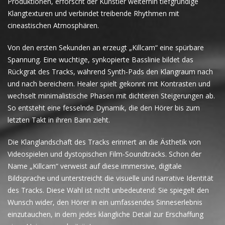
Produktionen, erforscht der Künstler weiterhin tiefgründige
Klangtexturen und verbindet treibende Rhythmen mit
cineastischen Atmosphären.
Von den ersten Sekunden an erzeugt „Killcam“ eine spürbare
Spannung. Eine wuchtige, synkopierte Basslinie bildet das
Rückgrat des Tracks, während Synth-Pads den Klangraum nach
und nach bereichern. Healer spielt gekonnt mit Kontrasten und
wechselt minimalistische Phasen mit dichteren Steigerungen ab.
So entsteht eine fesselnde Dynamik, die den Hörer bis zum
letzten Takt in ihren Bann zieht.
Die Klanglandschaft des Tracks erinnert an die Ästhetik von
Videospielen und dystopischen Film-Soundtracks. Schon der
Name „Killcam“ verweist auf diese immersive, digitale
Bildsprache und unterstreicht die visuelle und narrative Identität
des Tracks. Diese Wahl ist nicht unbedeutend: Sie spiegelt den
Wunsch wider, den Hörer in ein umfassendes Sinneserlebnis
einzutauchen, in dem jedes klangliche Detail zur Erschaffung