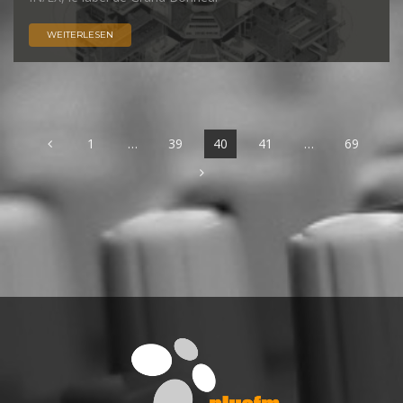
WEITERLESEN
1
…
39
40
41
…
69