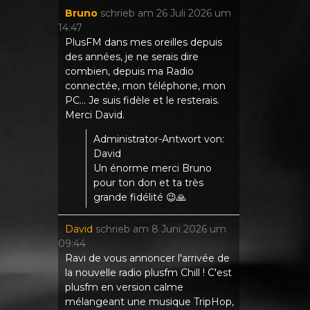
Bruno
schrieb am
26 Juli 2026
um
14:47
PlusFM dans mes oreilles depuis
des années, je ne serais dire
combien, depuis ma Radio
connectée, mon téléphone, mon
PC... Je suis fidèle et le resterais.
Merci David.
Administrator-Antwort von:
David
Un énorme merci Bruno
pour ton don et ta très
grande fidélité 😉🙏
David
schrieb am
8 Juni 2026
um
09:44
Ravi de vous annoncer l'arrivée de
la nouvelle radio plusfm Chill ! C'est
plusfm en version calme
mélangeant une musique TripHop,