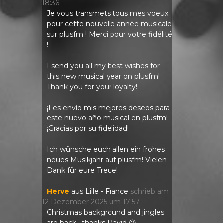
18:36
Je vous transmets tous mes voeux
pour cette nouvelle année musicale
sur plusfm ! Merci pour votre fidélité
!
I send you all my best wishes for
this new musical year on plusfm!
Thank you for your loyalty!
¡Les envío mis mejores deseos para
este nuevo año musical en plusfm!
¡Gracias por su fidelidad!
Ich wünsche euch allen ein frohes
neues Musikjahr auf plusfm! Vielen
Dank für eure Treue!
Herve
aus
Lille - France
schrieb am
12 Dezember 2025
um
17:57
Christmas background and jingles
are back , thanks David 😉