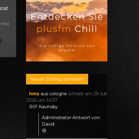
azat
emix)
©
hmz
aus
cologne
schrieb am
29 Juli
2026
um
14:37
RIP Kavinsky
Administrator-Antwort von:
David
😢