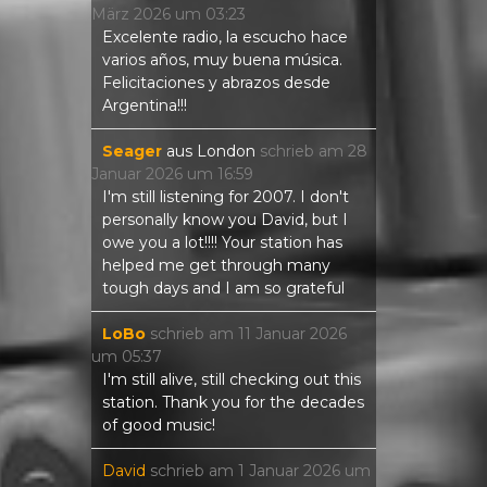
März 2026
um
03:23
Excelente radio, la escucho hace
varios años, muy buena música.
Felicitaciones y abrazos desde
Argentina!!!
Seager
aus
London
schrieb am
28
Januar 2026
um
16:59
I'm still listening for 2007. I don't
personally know you David, but I
owe you a lot!!!! Your station has
helped me get through many
tough days and I am so grateful
LoBo
schrieb am
11 Januar 2026
um
05:37
I'm still alive, still checking out this
station. Thank you for the decades
of good music!
David
schrieb am
1 Januar 2026
um