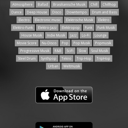
Atmosphere
Ballad
Brasilianische Musik
Chill
Chillhop
Dance
Deep House
Disco
Downtempo
Drum and Bass
Electro
Electronic music
Elektrische Musik
Elektro
Elektro-Funk
Elektro-Jazz
Elektropop
Funk
Funk Musik
House Musik
Indie Musik
Jazz
Lo-Fi
Lounge
Movie Score
Nu-Disco
Pop
Pop Musik
Popmusik
Progressive Musik
R&B
SciFi
Slow
Soul Musik
Steel Drum
Synthpop
Tekno
Trip-Hop
TripHop
Urban
Weltmusik