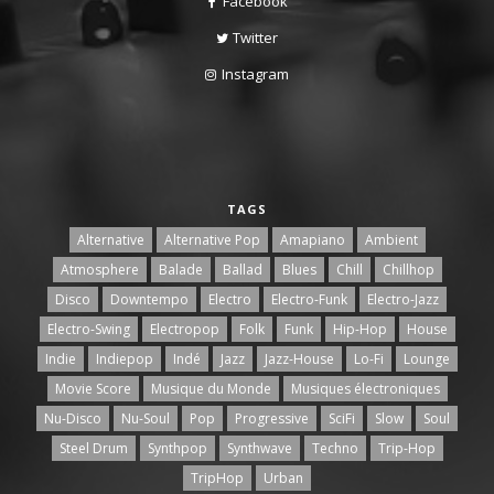
Facebook
Twitter
Instagram
TAGS
Alternative
Alternative Pop
Amapiano
Ambient
Atmosphere
Balade
Ballad
Blues
Chill
Chillhop
Disco
Downtempo
Electro
Electro-Funk
Electro-Jazz
Electro-Swing
Electropop
Folk
Funk
Hip-Hop
House
Indie
Indiepop
Indé
Jazz
Jazz-House
Lo-Fi
Lounge
Movie Score
Musique du Monde
Musiques électroniques
Nu-Disco
Nu-Soul
Pop
Progressive
SciFi
Slow
Soul
Steel Drum
Synthpop
Synthwave
Techno
Trip-Hop
TripHop
Urban