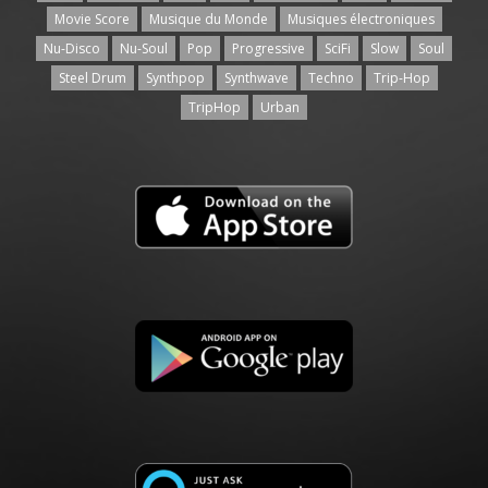
Movie Score
Musique du Monde
Musiques électroniques
Nu-Disco
Nu-Soul
Pop
Progressive
SciFi
Slow
Soul
Steel Drum
Synthpop
Synthwave
Techno
Trip-Hop
TripHop
Urban