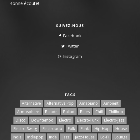
Bonne écoute!
SUIVEZ-NOUS
Facebook
Twitter
Instagram
TAGS
Alternative
Alternative Pop
Amapiano
Ambient
Atmosphere
Balade
Ballad
Blues
Chill
Chillhop
Disco
Downtempo
Electro
Electro-Funk
Electro-Jazz
Electro-Swing
Electropop
Folk
Funk
Hip-Hop
House
Indie
Indiepop
Indé
Jazz
Jazz-House
Lo-Fi
Lounge