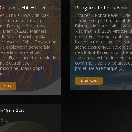
Cooper – Ebb + Flow
Pirogue – Robot Rêveur
ez « Ebb + Flow » de Max
Ecoutez « Robot Rêveur » de
r sur plusfm, extrait de
Pirogue sur plusfm, extrait de
m « Feeling Is Structure« .
l’album « Idésia ». Label : Will
 : Mesh © 2026 Manners
Rischmann © 2026 Pirogue Id
e Music Publishing Max
de Pirogue Pirogue continue 
r dévoile « Ebb + Flow », une
tracer sa route singulière sur 
lle exploration sonore à la
scène électronique avec la sor
ée de la science et de
de « Robot Rêveur », un titre à
tion. Figure incontournable de
fois introspectif et immersif q
ène électronique
confirme la sensibilité artisti
emporaine, Max Cooper
projet. Déjà remarqué […]
uit […]
LIRE PLUS
RE PLUS
 le
19 mai 2026
David