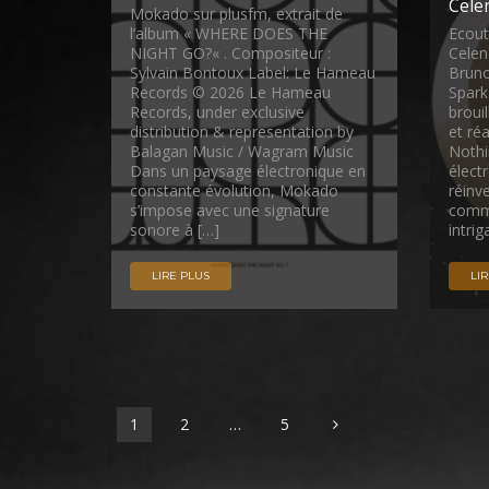
Cele
Mokado sur plusfm, extrait de
l’album « WHERE DOES THE
Ecout
NIGHT GO?« . Compositeur :
Celen
Sylvain Bontoux Label: Le Hameau
Bruno
Records © 2026 Le Hameau
Spark
Records, under exclusive
brouil
distribution & representation by
et ré
Balagan Music / Wagram Music
Nothi
Dans un paysage électronique en
élect
constante évolution, Mokado
réinv
s’impose avec une signature
comme
sonore à […]
intri
LIRE PLUS
LI
1
2
…
5