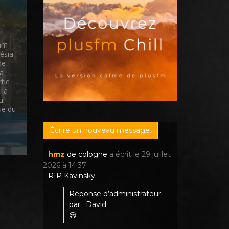
iam
ésia
de
la
tie
 la
ui
que du
hmz
de
cologne
a écrit le
29 juillet
2026
à
14:37
RIP Kavinsky
Réponse d’administrateur
par : David
😢