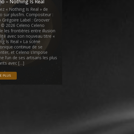
no – Nothing Is Real
ez « Nothing Is Real » de
o sur plusfm. Compositeur :
 Grégoire Label : Groover
 © 2026 Celeno Celeno
le les frontières entre illusion
alité avec son nouveau titre «
ng Is Real » La scène
ronique continue de se
enter, et Celeno s’impose
 l’un de ses artisans les plus
gants avec […]
RE PLUS