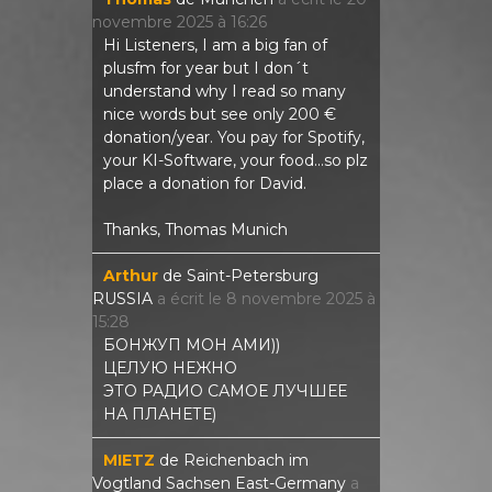
novembre 2025
à
16:26
Hi Listeners, I am a big fan of
plusfm for year but I don´t
understand why I read so many
nice words but see only 200 €
donation/year. You pay for Spotify,
your KI-Software, your food...so plz
place a donation for David.
Thanks, Thomas Munich
Arthur
de
Saint-Petersburg
RUSSIA
a écrit le
8 novembre 2025
à
15:28
БОНЖУП МОН АМИ))
ЦЕЛУЮ НЕЖНО
ЭТО РАДИО САМОЕ ЛУЧШЕЕ
НА ПЛАНЕТЕ)
MIETZ
de
Reichenbach im
Vogtland Sachsen East-Germany
a