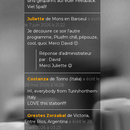
sind gespannt auf euer Feedback.
Viel Spaß!
Juliette
de
Mons en Baroeul
a écrit
le
7 juin 2026
à
21:22
Je découvre ce soir l'autre
programme, Plusfm chill, pépouze,
cool, quoi; Merci David 🙂
Réponse d’administrateur
par : David
Merci Juliette 😉
Costanza
de
Torino (Italia)
a écrit le
28 mai 2026
à
16:28
HI, everybody from Turin/northern-
Italy
LOVE this station!!!!
Orestes Zorzabal
de
Victoria,
Entre Ríos, Argentina
a écrit le
28
mars 2026
à
03:23