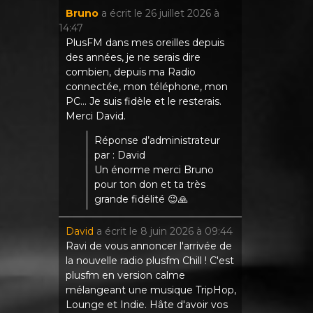
Bruno
a écrit le
26 juillet 2026
à
14:47
PlusFM dans mes oreilles depuis
des années, je ne serais dire
combien, depuis ma Radio
connectée, mon téléphone, mon
PC... Je suis fidèle et le resterais.
Merci David.
Réponse d’administrateur
par : David
Un énorme merci Bruno
pour ton don et ta très
grande fidélité 😉🙏
David
a écrit le
8 juin 2026
à
09:44
Ravi de vous annoncer l'arrivée de
la nouvelle radio plusfm Chill ! C'est
plusfm en version calme
mélangeant une musique TripHop,
Lounge et Indie. Hâte d'avoir vos