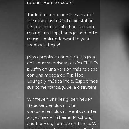
retours. Bonne écoute.
Thrilled to announce the arrival of
the new plusfm Chill radio station!
It's plusfm in a chilled-out version,
mixing Trip Hop, Lounge, and Indie
music. Looking forward to your
feedback. Enjoy!
¡Nos complace anunciar la llegada
de la nueva emisora ​​plusfm Chill! Es
plusfm en una versión más relajada,
con una mezcla de Trip Hop,
Lounge y música Indie. Esperamos
sus comentarios. ¡Que la disfruten!
Wir freuen uns riesig, den neuen
Radiosender plusfm Chill
vorzustellen! plusfm – entspannter
als je zuvor – mit einer Mischung
aus Trip Hop, Lounge und Indie. Wir