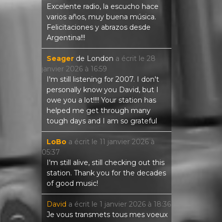
Excelente radio, la escucho hace
varios años, muy buena música.
Felicitaciones y abrazos desde
Argentina!!!
Seager
de
London
a écrit le
28
janvier 2026
à
16:59
I'm still listening for 2007. I don't
personally know you David, but I
owe you a lot!!!! Your station has
helped me get through many
tough days and I am so grateful
LoBo
a écrit le
11 janvier 2026
à
05:37
I'm still alive, still checking out this
station. Thank you for the decades
of good music!
David
a écrit le
1 janvier 2026
à
18:36
Je vous transmets tous mes voeux