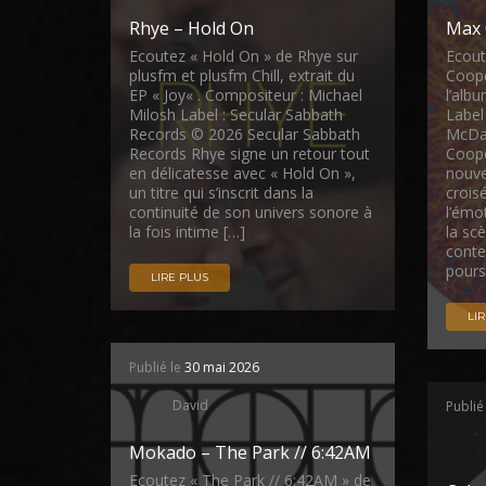
Rhye – Hold On
Max 
Ecoutez « Hold On » de Rhye sur
Ecout
plusfm et plusfm Chill, extrait du
Coope
EP « Joy« . Compositeur : Michael
l’albu
Milosh Label : Secular Sabbath
Label
Records © 2026 Secular Sabbath
McDad
Records Rhye signe un retour tout
Coope
en délicatesse avec « Hold On »,
nouve
un titre qui s’inscrit dans la
crois
continuité de son univers sonore à
l’émo
la fois intime […]
la sc
cont
pours
LIRE PLUS
LI
Publié le
30 mai 2026
David
Publié
Mokado – The Park // 6:42AM
Ecoutez « The Park // 6:42AM » de