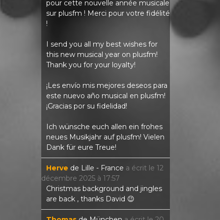
pour cette nouvelle année musicale
sur plusfm ! Merci pour votre fidélité
!
I send you all my best wishes for
this new musical year on plusfm!
Thank you for your loyalty!
¡Les envío mis mejores deseos para
este nuevo año musical en plusfm!
¡Gracias por su fidelidad!
Ich wünsche euch allen ein frohes
neues Musikjahr auf plusfm! Vielen
Dank für eure Treue!
Herve
de
Lille - France
a écrit le
12
décembre 2025
à
17:57
Christmas background and jingles
are back , thanks David 😉
Thomas
de
München
a écrit le
20