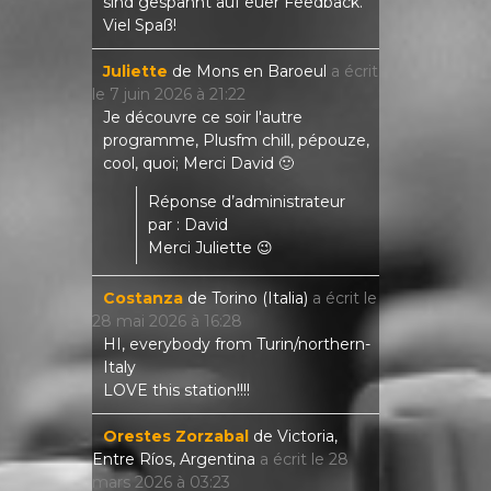
sind gespannt auf euer Feedback.
Viel Spaß!
Juliette
de
Mons en Baroeul
a écrit
le
7 juin 2026
à
21:22
Je découvre ce soir l'autre
programme, Plusfm chill, pépouze,
cool, quoi; Merci David 🙂
Réponse d’administrateur
par : David
Merci Juliette 😉
Costanza
de
Torino (Italia)
a écrit le
28 mai 2026
à
16:28
HI, everybody from Turin/northern-
Italy
LOVE this station!!!!
Orestes Zorzabal
de
Victoria,
Entre Ríos, Argentina
a écrit le
28
mars 2026
à
03:23