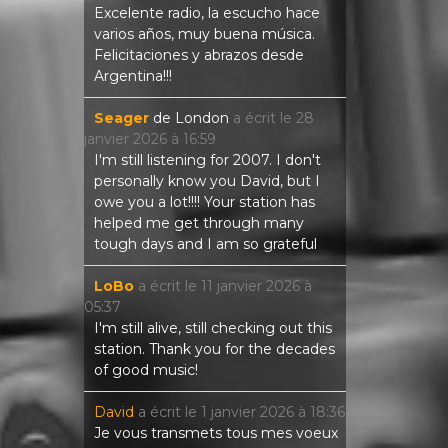
Excelente radio, la escucho hace
varios años, muy buena música.
Felicitaciones y abrazos desde
Argentina!!!
Seager
de
London
a écrit le
28
janvier 2026
à
16:59
I'm still listening for 2007. I don't
personally know you David, but I
owe you a lot!!!! Your station has
helped me get through many
tough days and I am so grateful
LoBo
a écrit le
11 janvier 2026
à
05:37
I'm still alive, still checking out this
station. Thank you for the decades
of good music!
David
a écrit le
1 janvier 2026
à
18:36
Je vous transmets tous mes voeux