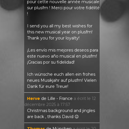
pour cette nouvelle année musicale
sur plusfm ! Merci pour votre fidélité
!
I send you all my best wishes for
this new musical year on plusfm!
Thank you for your loyalty!
¡Les envío mis mejores deseos para
este nuevo año musical en plusfm!
¡Gracias por su fidelidad!
Ich wünsche euch allen ein frohes
neues Musikjahr auf plusfm! Vielen
Dank für eure Treue!
Herve
de
Lille - France
a écrit le
12
décembre 2025
à
17:57
Christmas background and jingles
are back , thanks David 😉
Thomas
de
München
a écrit le
20