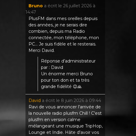
Bruno
a écrit le
26 juillet 2026
à
14:47
PlusFM dans mes oreilles depuis
des années, je ne serais dire
combien, depuis ma Radio
connectée, mon téléphone, mon
PC... Je suis fidèle et le resterais.
Merci David.
Réponse d’administrateur
par : David
Un énorme merci Bruno
pour ton don et ta très
grande fidélité 😉🙏
David
a écrit le
8 juin 2026
à
09:44
Ravi de vous annoncer l'arrivée de
la nouvelle radio plusfm Chill ! C'est
plusfm en version calme
mélangeant une musique TripHop,
Lounge et Indie. Hâte d'avoir vos