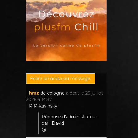
hmz
de
cologne
a écrit le
29 juillet
2026
à
14:37
RIP Kavinsky
Réponse d’administrateur
par : David
😢