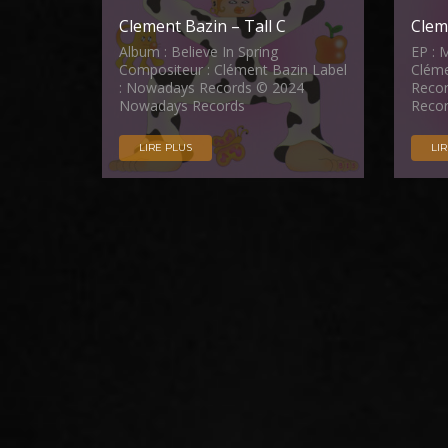
Clement Bazin – Tall C
Clem
Album : Believe In Spring
EP : 
Compositeur : Clément Bazin Label
Cléme
: Nowadays Records © 2024
Reco
Nowadays Records
Reco
LIRE PLUS
LI