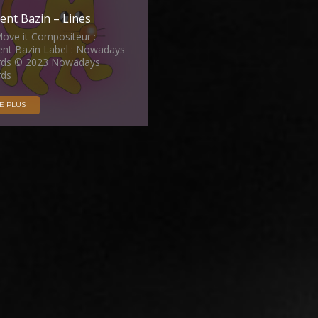
ent Bazin – Lines
Move it Compositeur :
nt Bazin Label : Nowadays
rds © 2023 Nowadays
rds
RE PLUS