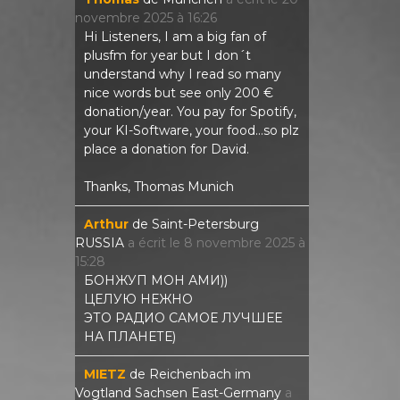
novembre 2025
à
16:26
Hi Listeners, I am a big fan of
plusfm for year but I don´t
understand why I read so many
nice words but see only 200 €
donation/year. You pay for Spotify,
your KI-Software, your food...so plz
place a donation for David.
Thanks, Thomas Munich
Arthur
de
Saint-Petersburg
RUSSIA
a écrit le
8 novembre 2025
à
15:28
БОНЖУП МОН АМИ))
ЦЕЛУЮ НЕЖНО
ЭТО РАДИО САМОЕ ЛУЧШЕЕ
НА ПЛАНЕТЕ)
MIETZ
de
Reichenbach im
Vogtland Sachsen East-Germany
a