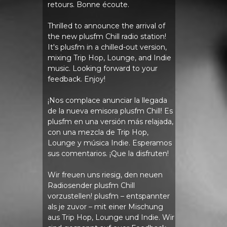
retours. Bonne écoute.
Thrilled to announce the arrival of
the new plusfm Chill radio station!
It's plusfm in a chilled-out version,
mixing Trip Hop, Lounge, and Indie
music. Looking forward to your
feedback. Enjoy!
¡Nos complace anunciar la llegada
de la nueva emisora ​​plusfm Chill! Es
plusfm en una versión más relajada,
con una mezcla de Trip Hop,
Lounge y música Indie. Esperamos
sus comentarios. ¡Que la disfruten!
Wir freuen uns riesig, den neuen
Radiosender plusfm Chill
vorzustellen! plusfm – entspannter
als je zuvor – mit einer Mischung
aus Trip Hop, Lounge und Indie. Wir