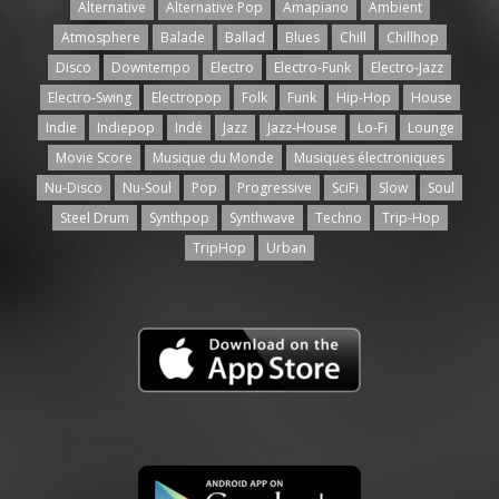
Alternative
Alternative Pop
Amapiano
Ambient
Atmosphere
Balade
Ballad
Blues
Chill
Chillhop
Disco
Downtempo
Electro
Electro-Funk
Electro-Jazz
Electro-Swing
Electropop
Folk
Funk
Hip-Hop
House
Indie
Indiepop
Indé
Jazz
Jazz-House
Lo-Fi
Lounge
Movie Score
Musique du Monde
Musiques électroniques
Nu-Disco
Nu-Soul
Pop
Progressive
SciFi
Slow
Soul
Steel Drum
Synthpop
Synthwave
Techno
Trip-Hop
TripHop
Urban