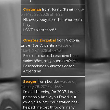
Costanza
from
Torino (Italia)
wrote
on
May 28, 2026
at
16:28
HI, everybody from Turin/northern-
Italy
LOVE this station!!!!
Orestes Zorzabal
from
Victoria,
Entre Ríos, Argentina
wrote on
March 28, 2026
at
03:23
Excelente radio, la escucho hace
varios años, muy buena música.
Felicitaciones y abrazos desde
Argentina!!!
Seager
from
London
wrote on
January 28, 2026
at
16:59
I'm still listening for 2007. I don't
personally know you David, but I
owe you a lot!!!! Your station has
helped me get through many