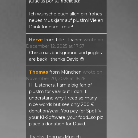
¡Gracias por su fidelidad!
Ich wünsche euch allen ein frohes
neues Musikjahr auf plusfm! Vielen
Dank für eure Treue!
Herve
from
Lille - France
wrote on
December 12, 2025
at
17:57
Christmas background and jingles
are back , thanks David 😉
Thomas
from
München
wrote on
November 20, 2025
at
16:26
Hi Listeners, I am a big fan of
plusfm for year but I don´t
understand why I read so many
nice words but see only 200 €
donation/year. You pay for Spotify,
your KI-Software, your food...so plz
place a donation for David.
Thanks, Thomas Munich