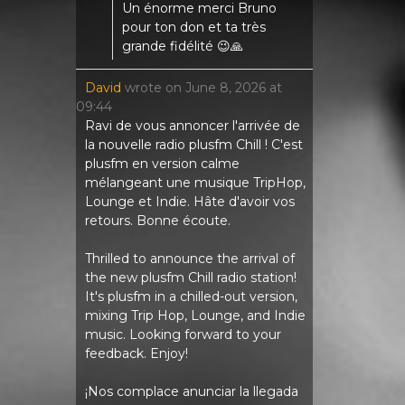
Un énorme merci Bruno
pour ton don et ta très
grande fidélité 😉🙏
David
wrote on
June 8, 2026
at
09:44
Ravi de vous annoncer l'arrivée de
la nouvelle radio plusfm Chill ! C'est
plusfm en version calme
mélangeant une musique TripHop,
Lounge et Indie. Hâte d'avoir vos
retours. Bonne écoute.
Thrilled to announce the arrival of
the new plusfm Chill radio station!
It's plusfm in a chilled-out version,
mixing Trip Hop, Lounge, and Indie
music. Looking forward to your
feedback. Enjoy!
¡Nos complace anunciar la llegada