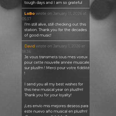
tough days and I am so grateful
LoBo
wrote on
January 11, 2026
at
05:37
I'm still alive, still checking out this
station. Thank you for the decades
of good music!
David
wrote on
January 1, 2026
at
18:36
Je vous transmets tous mes voeux
pour cette nouvelle année musicale
sur plusfm ! Merci pour votre fidélité
!
I send you all my best wishes for
this new musical year on plusfm!
Thank you for your loyalty!
¡Les envío mis mejores deseos para
este nuevo año musical en plusfm!