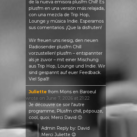
de la nueva emisora ​​plusfm Chill! Es
plusfm en una versión más relajada,
con una mezcla de Trip Hop,
Lounge y música Indie. Esperamos
sus comentarios. ¡Que la disfruten!
Wir freuen uns riesig, den neuen
Radiosender plusfm Chill
vorzustellen! plusfm – entspannter
als je zuvor – mit einer Mischung
aus Trip Hop, Lounge und Indie. Wir
sind gespannt auf euer Feedback.
Viel Spaß!
Juliette
from
Mons en Baroeul
wrote on
June 7, 2026
at
21:22
Je découvre ce soir l'autre
programme, Plusfm chill, pépouze,
cool, quoi; Merci David 🙂
Admin Reply by: David
Merci Juliette 😉