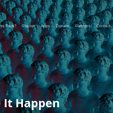
his Track?
Playlist
Apps
Donate
Partners
Contact
 It Happen