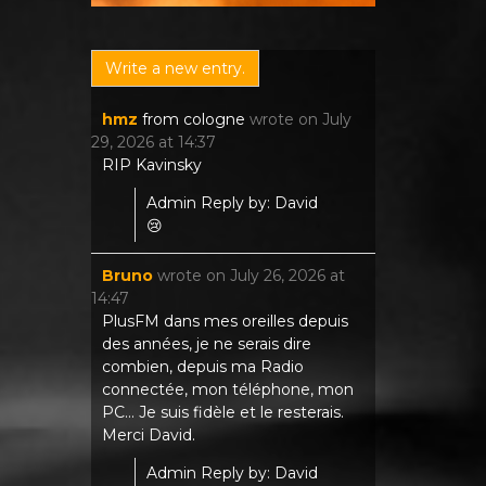
hmz
from
cologne
wrote on
July
29, 2026
at
14:37
RIP Kavinsky
Admin Reply by: David
😢
Bruno
wrote on
July 26, 2026
at
14:47
PlusFM dans mes oreilles depuis
des années, je ne serais dire
combien, depuis ma Radio
connectée, mon téléphone, mon
PC... Je suis fidèle et le resterais.
Merci David.
Admin Reply by: David