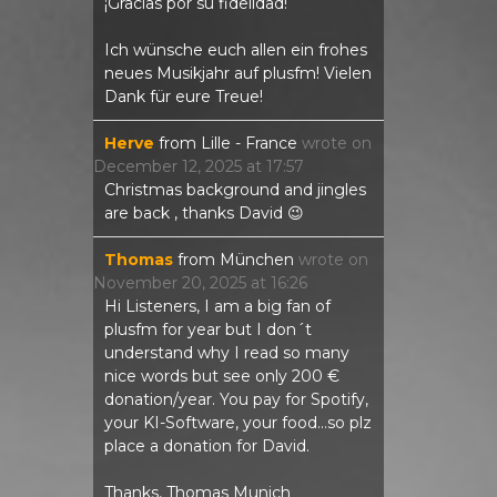
¡Gracias por su fidelidad!
Ich wünsche euch allen ein frohes
neues Musikjahr auf plusfm! Vielen
Dank für eure Treue!
Herve
from
Lille - France
wrote on
December 12, 2025
at
17:57
Christmas background and jingles
are back , thanks David 😉
Thomas
from
München
wrote on
November 20, 2025
at
16:26
Hi Listeners, I am a big fan of
plusfm for year but I don´t
understand why I read so many
nice words but see only 200 €
donation/year. You pay for Spotify,
your KI-Software, your food...so plz
place a donation for David.
Thanks, Thomas Munich