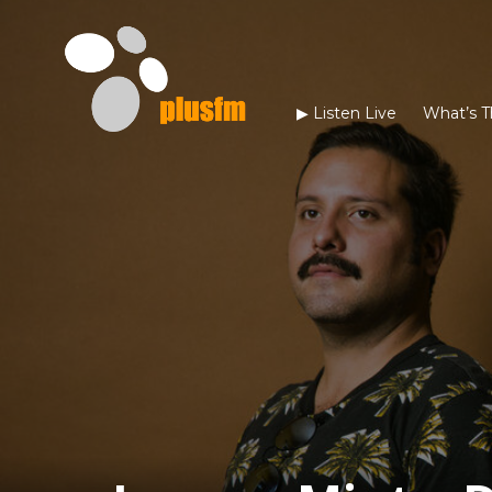
▶︎ Listen Live
What’s T