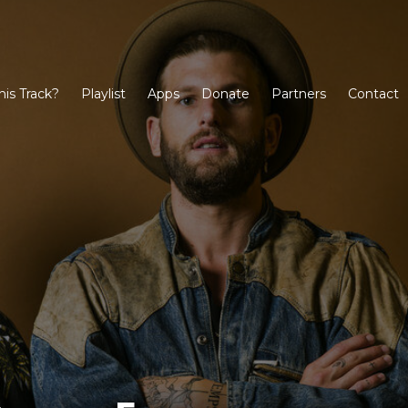
his Track?
Playlist
Apps
Donate
Partners
Contact