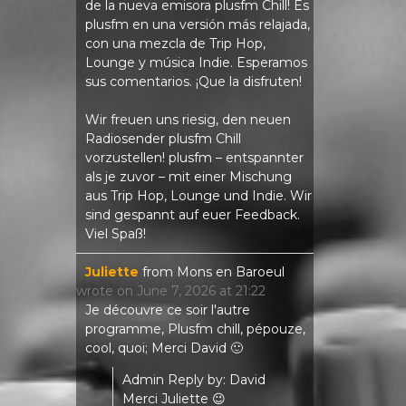
de la nueva emisora ​​plusfm Chill! Es
plusfm en una versión más relajada,
con una mezcla de Trip Hop,
Lounge y música Indie. Esperamos
sus comentarios. ¡Que la disfruten!
Wir freuen uns riesig, den neuen
Radiosender plusfm Chill
vorzustellen! plusfm – entspannter
als je zuvor – mit einer Mischung
aus Trip Hop, Lounge und Indie. Wir
sind gespannt auf euer Feedback.
Viel Spaß!
Juliette
from
Mons en Baroeul
wrote on
June 7, 2026
at
21:22
Je découvre ce soir l'autre
programme, Plusfm chill, pépouze,
cool, quoi; Merci David 🙂
Admin Reply by: David
Merci Juliette 😉