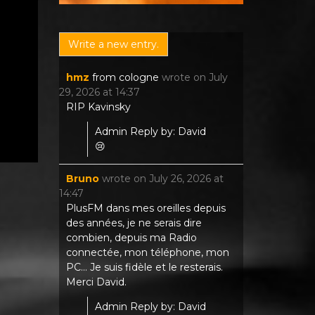
hmz
from
cologne
wrote on
July
29, 2026
at
14:37
RIP Kavinsky
Admin Reply by: David
😢
Bruno
wrote on
July 26, 2026
at
14:47
PlusFM dans mes oreilles depuis
des années, je ne serais dire
combien, depuis ma Radio
connectée, mon téléphone, mon
PC... Je suis fidèle et le resterais.
Merci David.
Admin Reply by: David