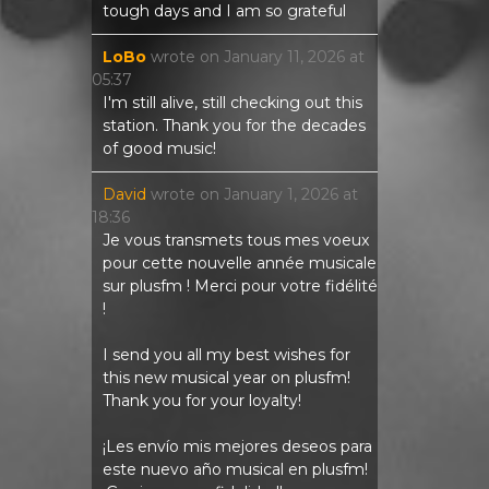
tough days and I am so grateful
LoBo
wrote on
January 11, 2026
at
05:37
I'm still alive, still checking out this
station. Thank you for the decades
of good music!
David
wrote on
January 1, 2026
at
18:36
Je vous transmets tous mes voeux
pour cette nouvelle année musicale
sur plusfm ! Merci pour votre fidélité
!
I send you all my best wishes for
this new musical year on plusfm!
Thank you for your loyalty!
¡Les envío mis mejores deseos para
este nuevo año musical en plusfm!