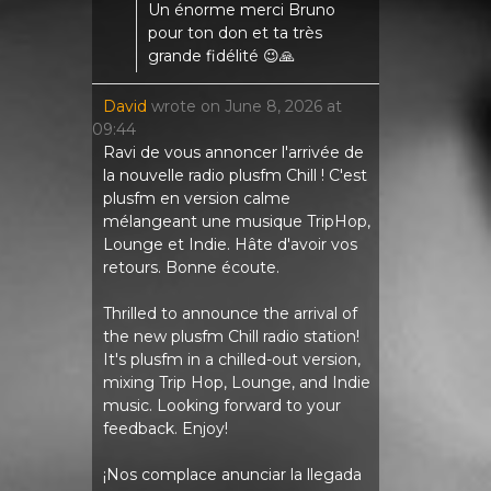
Un énorme merci Bruno
pour ton don et ta très
grande fidélité 😉🙏
David
wrote on
June 8, 2026
at
09:44
Ravi de vous annoncer l'arrivée de
la nouvelle radio plusfm Chill ! C'est
plusfm en version calme
mélangeant une musique TripHop,
Lounge et Indie. Hâte d'avoir vos
retours. Bonne écoute.
Thrilled to announce the arrival of
the new plusfm Chill radio station!
It's plusfm in a chilled-out version,
mixing Trip Hop, Lounge, and Indie
music. Looking forward to your
feedback. Enjoy!
¡Nos complace anunciar la llegada