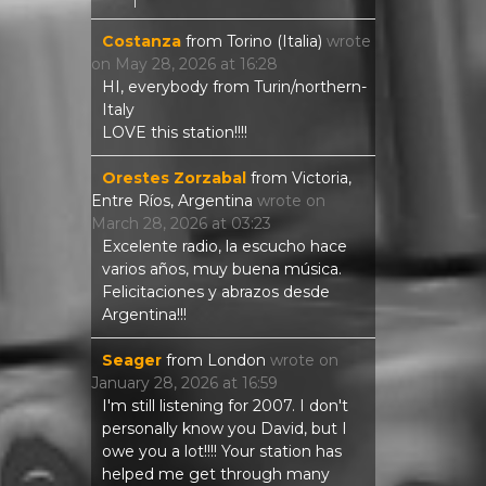
Costanza
from
Torino (Italia)
wrote
on
May 28, 2026
at
16:28
HI, everybody from Turin/northern-
Italy
LOVE this station!!!!
Orestes Zorzabal
from
Victoria,
Entre Ríos, Argentina
wrote on
March 28, 2026
at
03:23
Excelente radio, la escucho hace
varios años, muy buena música.
Felicitaciones y abrazos desde
Argentina!!!
Seager
from
London
wrote on
January 28, 2026
at
16:59
I'm still listening for 2007. I don't
personally know you David, but I
owe you a lot!!!! Your station has
helped me get through many