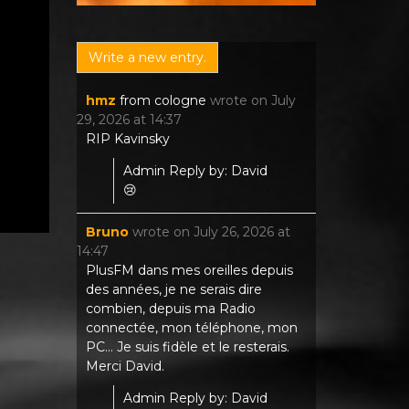
hmz
from
cologne
wrote on
July
29, 2026
at
14:37
RIP Kavinsky
Admin Reply by: David
😢
Bruno
wrote on
July 26, 2026
at
14:47
PlusFM dans mes oreilles depuis
des années, je ne serais dire
combien, depuis ma Radio
connectée, mon téléphone, mon
PC... Je suis fidèle et le resterais.
Merci David.
Admin Reply by: David