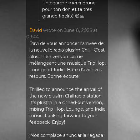
Un énorme merci Bruno
pour ton don et ta très
grande fidélité 😉🙏
David
wrote on
June 8, 2026
at
09:44
Ravi de vous annoncer l'arrivée de
la nouvelle radio plusfm Chill ! C'est
plusfm en version calme
mélangeant une musique TripHop,
Lounge et Indie. Hâte d'avoir vos
retours. Bonne écoute.
Thrilled to announce the arrival of
the new plusfm Chill radio station!
It's plusfm in a chilled-out version,
mixing Trip Hop, Lounge, and Indie
music. Looking forward to your
feedback. Enjoy!
¡Nos complace anunciar la llegada