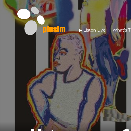
▶︎ Listen Live
What’s T