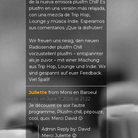
de la nueva emisora ​​plusfm Chill! Es
plusfm en una versión más relajada,
con una mezcla de Trip Hop,
Lounge y música Indie. Esperamos
sus comentarios. ¡Que la disfruten!
Wir freuen uns riesig, den neuen
Radiosender plusfm Chill
vorzustellen! plusfm – entspannter
als je zuvor – mit einer Mischung
aus Trip Hop, Lounge und Indie. Wir
sind gespannt auf euer Feedback.
Viel Spaß!
Juliette
from
Mons en Baroeul
wrote on
June 7, 2026
at
21:22
Je découvre ce soir l'autre
programme, Plusfm chill, pépouze,
cool, quoi; Merci David 🙂
Admin Reply by: David
Merci Juliette 😉