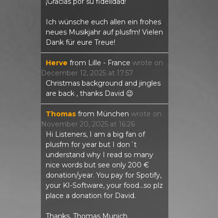
¡Gracias por su fidelidad!
Ich wünsche euch allen ein frohes
neues Musikjahr auf plusfm! Vielen
Dank für eure Treue!
Herve
from
Lille - France
wrote on
December 12, 2025
at
17:57
Christmas background and jingles
are back , thanks David 😉
Thomas
from
München
wrote on
November 20, 2025
at
16:26
Hi Listeners, I am a big fan of
plusfm for year but I don´t
understand why I read so many
nice words but see only 200 €
donation/year. You pay for Spotify,
your KI-Software, your food...so plz
place a donation for David.
Thanks, Thomas Munich