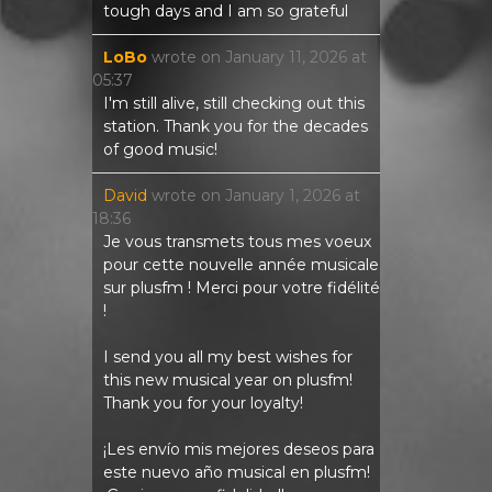
tough days and I am so grateful
LoBo
wrote on
January 11, 2026
at
05:37
I'm still alive, still checking out this
station. Thank you for the decades
of good music!
David
wrote on
January 1, 2026
at
18:36
Je vous transmets tous mes voeux
pour cette nouvelle année musicale
sur plusfm ! Merci pour votre fidélité
!
I send you all my best wishes for
this new musical year on plusfm!
Thank you for your loyalty!
¡Les envío mis mejores deseos para
este nuevo año musical en plusfm!