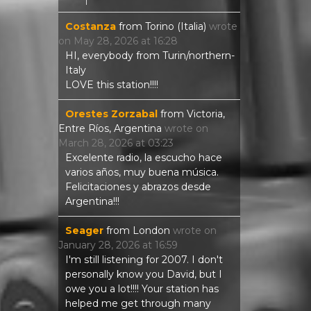
Costanza
from
Torino (Italia)
wrote
on
May 28, 2026
at
16:28
HI, everybody from Turin/northern-
Italy
LOVE this station!!!!
Orestes Zorzabal
from
Victoria,
Entre Ríos, Argentina
wrote on
March 28, 2026
at
03:23
Excelente radio, la escucho hace
varios años, muy buena música.
Felicitaciones y abrazos desde
Argentina!!!
Seager
from
London
wrote on
January 28, 2026
at
16:59
I'm still listening for 2007. I don't
personally know you David, but I
owe you a lot!!!! Your station has
helped me get through many