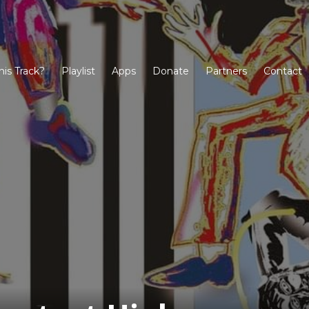
his Track?
Playlist
Apps
Donate
Partners
Contact