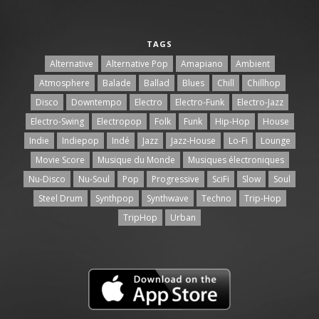
TAGS
Alternative
Alternative Pop
Amapiano
Ambient
Atmosphere
Balade
Ballad
Blues
Chill
Chillhop
Disco
Downtempo
Electro
Electro-Funk
Electro-Jazz
Electro-Swing
Electropop
Folk
Funk
Hip-Hop
House
Indie
Indiepop
Indé
Jazz
Jazz-House
Lo-Fi
Lounge
Movie Score
Musique du Monde
Musiques électroniques
Nu-Disco
Nu-Soul
Pop
Progressive
SciFi
Slow
Soul
Steel Drum
Synthpop
Synthwave
Techno
Trip-Hop
TripHop
Urban