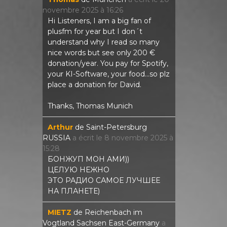
novembre 2025
à
16:26
Hi Listeners, I am a big fan of
plusfm for year but I don´t
understand why I read so many
nice words but see only 200 €
donation/year. You pay for Spotify,
your KI-Software, your food...so plz
place a donation for David.
Thanks, Thomas Munich
Arthur
de
Saint-Petersburg
RUSSIA
a écrit le
8 novembre 2025
à
15:28
БОНЖУП МОН АМИ))
ЦЕЛУЮ НЕЖНО
ЭТО РАДИО САМОЕ ЛУЧШЕЕ
НА ПЛАНЕТЕ)
MIETZ
de
Reichenbach im
Vogtland Sachsen East-Germany
a