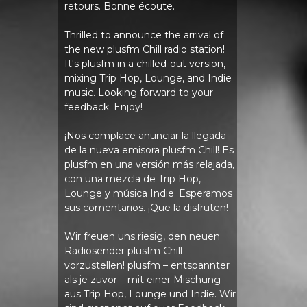
retours. Bonne écoute.
Thrilled to announce the arrival of
the new plusfm Chill radio station!
It's plusfm in a chilled-out version,
mixing Trip Hop, Lounge, and Indie
music. Looking forward to your
feedback. Enjoy!
¡Nos complace anunciar la llegada
de la nueva emisora ​​plusfm Chill! Es
plusfm en una versión más relajada,
con una mezcla de Trip Hop,
Lounge y música Indie. Esperamos
sus comentarios. ¡Que la disfruten!
Wir freuen uns riesig, den neuen
Radiosender plusfm Chill
vorzustellen! plusfm – entspannter
als je zuvor – mit einer Mischung
aus Trip Hop, Lounge und Indie. Wir