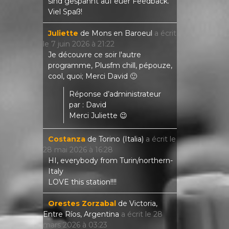
sind gespannt auf euer Feedback.
Viel Spaß!
Juliette
de
Mons en Baroeul
a écrit
le
7 juin 2026
à
21:22
Je découvre ce soir l'autre
programme, Plusfm chill, pépouze,
cool, quoi; Merci David 🙂
Réponse d’administrateur
par : David
Merci Juliette 😉
Costanza
de
Torino (Italia)
a écrit le
28 mai 2026
à
16:28
HI, everybody from Turin/northern-
Italy
LOVE this station!!!!
Orestes Zorzabal
de
Victoria,
Entre Ríos, Argentina
a écrit le
28
mars 2026
à
03:23