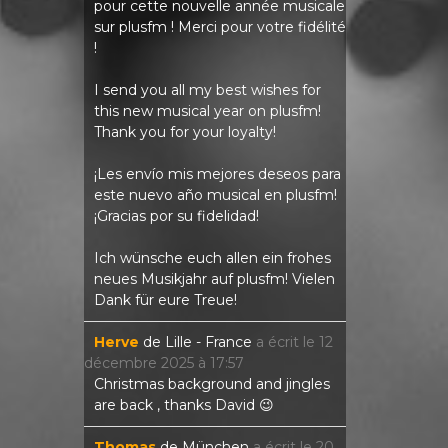
pour cette nouvelle année musicale
sur plusfm ! Merci pour votre fidélité
!
I send you all my best wishes for
this new musical year on plusfm!
Thank you for your loyalty!
¡Les envío mis mejores deseos para
este nuevo año musical en plusfm!
¡Gracias por su fidelidad!
Ich wünsche euch allen ein frohes
neues Musikjahr auf plusfm! Vielen
Dank für eure Treue!
Herve
de
Lille - France
a écrit le
12
décembre 2025
à
17:57
Christmas background and jingles
are back , thanks David 😉
Thomas
de
München
a écrit le
20