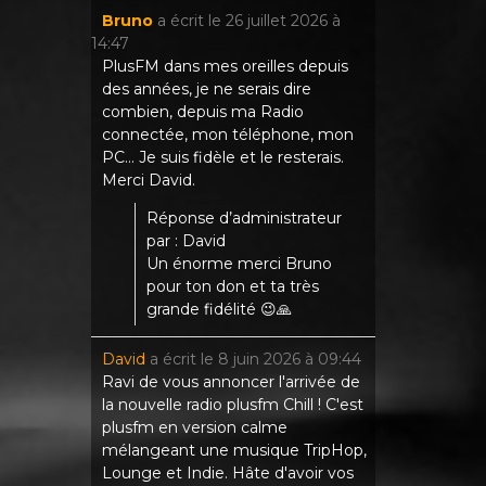
Bruno
a écrit le
26 juillet 2026
à
14:47
PlusFM dans mes oreilles depuis
des années, je ne serais dire
combien, depuis ma Radio
connectée, mon téléphone, mon
PC... Je suis fidèle et le resterais.
Merci David.
Réponse d’administrateur
par : David
Un énorme merci Bruno
pour ton don et ta très
grande fidélité 😉🙏
David
a écrit le
8 juin 2026
à
09:44
Ravi de vous annoncer l'arrivée de
la nouvelle radio plusfm Chill ! C'est
plusfm en version calme
mélangeant une musique TripHop,
Lounge et Indie. Hâte d'avoir vos