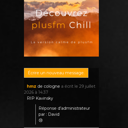
hmz
de
cologne
a écrit le
29 juillet
2026
à
14:37
RIP Kavinsky
Réponse d’administrateur
par : David
😢