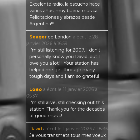
Excelente radio, la escucho hace
varios años, muy buena música.
Felicitaciones y abrazos desde
Argentina!!!
Seager
de
London
a écrit le
28
janvier 2026
à
16:59
I'm still listening for 2007. I don't
personally know you David, but I
owe you a lot!!!! Your station has
helped me get through many
tough days and I am so grateful
LoBo
a écrit le
11 janvier 2026
à
05:37
I'm still alive, still checking out this
station. Thank you for the decades
of good music!
David
a écrit le
1 janvier 2026
à
18:36
Je vous transmets tous mes voeux