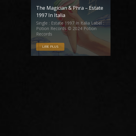
The Magician & Phra – Estate
1997 In Italia
Single : Estate 1997 In Italia Label :
Potion Records © 2024 Potion
Records
LIRE PLUS