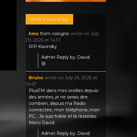
hmz
from
cologne
wrote on
July
29, 2026
at
14:37
RIP Kavinsky
Admin Reply by: David
😢
Bruno
wrote on
July 26, 2026
at
14:47
PlusFM dans mes oreilles depuis
des années, je ne serais dire
combien, depuis ma Radio
connectée, mon téléphone, mon
PC... Je suis fidèle et le resterais.
Merci David.
Admin Reply by: David