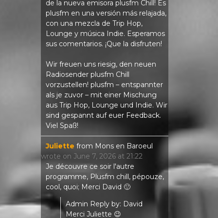
de la nueva emisora ​​plusfm Chill! Es
plusfm en una versión más relajada,
con una mezcla de Trip Hop,
Lounge y música Indie. Esperamos
sus comentarios. ¡Que la disfruten!
Wir freuen uns riesig, den neuen
Radiosender plusfm Chill
vorzustellen! plusfm – entspannter
als je zuvor – mit einer Mischung
aus Trip Hop, Lounge und Indie. Wir
sind gespannt auf euer Feedback.
Viel Spaß!
Juliette
from
Mons en Baroeul
wrote on
June 7, 2026
at
21:22
Je découvre ce soir l'autre
programme, Plusfm chill, pépouze,
cool, quoi; Merci David 🙂
Admin Reply by: David
Merci Juliette 😉