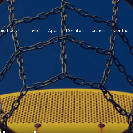
his Track?
Playlist
Apps
Donate
Partners
Contact