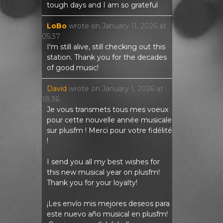
tough days and I am so grateful
LoBo
wrote on
January 11, 2026
at
05:37
I'm still alive, still checking out this
station. Thank you for the decades
of good music!
David
wrote on
January 1, 2026
at
18:36
Je vous transmets tous mes voeux
pour cette nouvelle année musicale
sur plusfm ! Merci pour votre fidélité
!
I send you all my best wishes for
this new musical year on plusfm!
Thank you for your loyalty!
¡Les envío mis mejores deseos para
este nuevo año musical en plusfm!