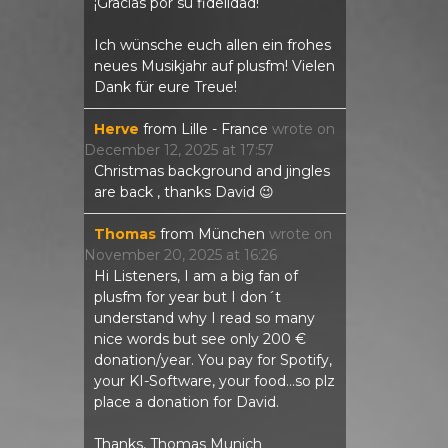
¡Gracias por su fidelidad!
Ich wünsche euch allen ein frohes
neues Musikjahr auf plusfm! Vielen
Dank für eure Treue!
Herve
from
Lille - France
wrote on
December 12, 2025
at
17:57
Christmas background and jingles
are back , thanks David 😉
Thomas
from
München
wrote on
November 20, 2025
at
16:26
Hi Listeners, I am a big fan of
plusfm for year but I don´t
understand why I read so many
nice words but see only 200 €
donation/year. You pay for Spotify,
your KI-Software, your food...so plz
place a donation for David.
Thanks, Thomas Munich