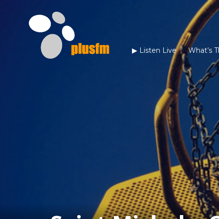
▶︎ Listen Live
What’s T