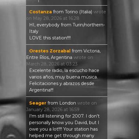
Costanza
from
Torino (Italia)
wrote
on
May 28, 2026
at
16:28
HI, everybody from Turin/northern-
Italy
LOVE this station!!!!
Orestes Zorzabal
from
Victoria,
Entre Ríos, Argentina
wrote on
March 28, 2026
at
03:23
Excelente radio, la escucho hace
varios años, muy buena música.
Felicitaciones y abrazos desde
Argentina!!!
Seager
from
London
wrote on
January 28, 2026
at
16:59
I'm still listening for 2007. I don't
personally know you David, but I
owe you a lot!!!! Your station has
helped me get through many