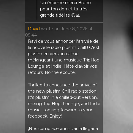
Un énorme merci Bruno
pour ton don et ta très
grande fidélité 😉🙏
David
wrote on
June 8, 2026
at
09:44
Ravi de vous annoncer l'arrivée de
la nouvelle radio plusfm Chill ! C'est
plusfm en version calme
mélangeant une musique TripHop,
Lounge et Indie. Hâte d'avoir vos
retours. Bonne écoute.
Thrilled to announce the arrival of
the new plusfm Chill radio station!
It's plusfm in a chilled-out version,
mixing Trip Hop, Lounge, and Indie
music. Looking forward to your
feedback. Enjoy!
¡Nos complace anunciar la llegada