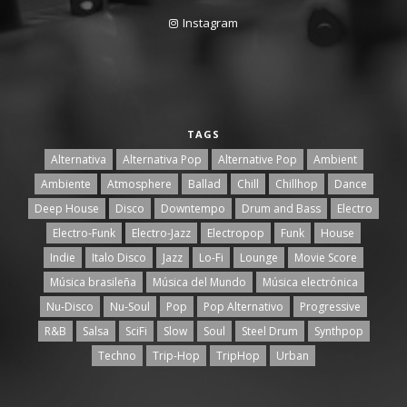
Instagram
TAGS
Alternativa
Alternativa Pop
Alternative Pop
Ambient
Ambiente
Atmosphere
Ballad
Chill
Chillhop
Dance
Deep House
Disco
Downtempo
Drum and Bass
Electro
Electro-Funk
Electro-Jazz
Electropop
Funk
House
Indie
Italo Disco
Jazz
Lo-Fi
Lounge
Movie Score
Música brasileña
Música del Mundo
Música electrónica
Nu-Disco
Nu-Soul
Pop
Pop Alternativo
Progressive
R&B
Salsa
SciFi
Slow
Soul
Steel Drum
Synthpop
Techno
Trip-Hop
TripHop
Urban