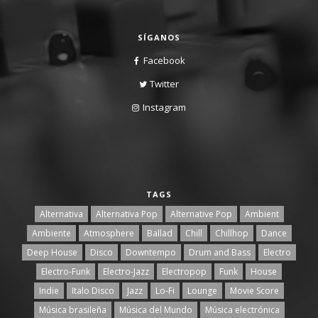
SÍGANOS
Facebook
Twitter
Instagram
TAGS
Alternativa
Alternativa Pop
Alternative Pop
Ambient
Ambiente
Atmosphere
Ballad
Chill
Chillhop
Dance
Deep House
Disco
Downtempo
Drum and Bass
Electro
Electro-Funk
Electro-Jazz
Electropop
Funk
House
Indie
Italo Disco
Jazz
Lo-Fi
Lounge
Movie Score
Música brasileña
Música del Mundo
Música electrónica