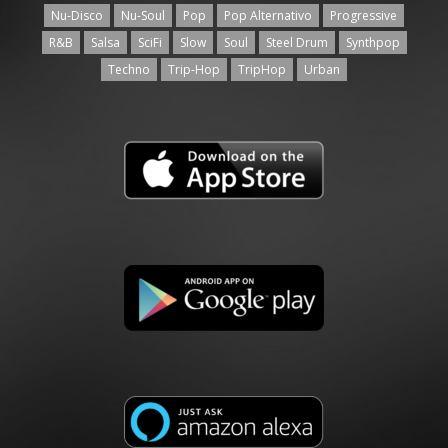
Nu-Disco
Nu-Soul
Pop
Pop Alternativo
Progressive
R&B
Salsa
SciFi
Slow
Soul
Steel Drum
Synthpop
Techno
Trip-Hop
TripHop
Urban