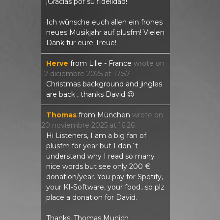
¡Gracias por su fidelidad!
Ich wünsche euch allen ein frohes
neues Musikjahr auf plusfm! Vielen
Dank für eure Treue!
Herve
from
Lille - France
wrote on
12 diciembre 2025
at
17:57
Christmas background and jingles
are back , thanks David 😉
Thomas
from
München
wrote on
20 noviembre 2025
at
16:26
Hi Listeners, I am a big fan of
plusfm for year but I don´t
understand why I read so many
nice words but see only 200 €
donation/year. You pay for Spotify,
your KI-Software, your food...so plz
place a donation for David.
Thanks, Thomas Munich