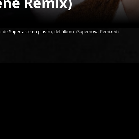
ene Remix)
)» de
Supertaste
en plusfm,
del álbum
«
Supernova Remixed
«.