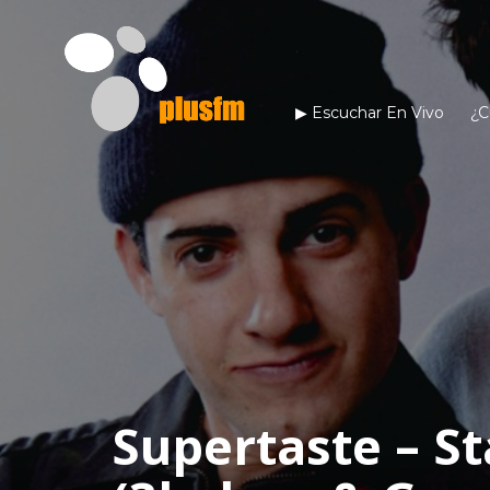
▶︎ Escuchar En Vivo
¿C
Supertaste – S