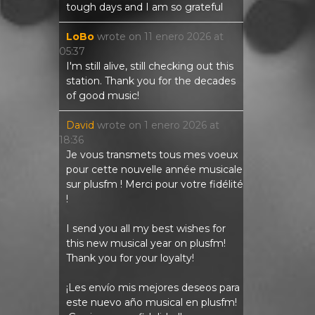
tough days and I am so grateful
LoBo
wrote on
11 enero 2026
at
05:37
I'm still alive, still checking out this
station. Thank you for the decades
of good music!
David
wrote on
1 enero 2026
at
18:36
Je vous transmets tous mes voeux
pour cette nouvelle année musicale
sur plusfm ! Merci pour votre fidélité
!
I send you all my best wishes for
this new musical year on plusfm!
Thank you for your loyalty!
¡Les envío mis mejores deseos para
este nuevo año musical en plusfm!