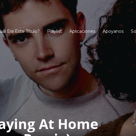
uál Era Este Título?
Playlist
Aplicaciones
Apoyanos
So
taying At Home