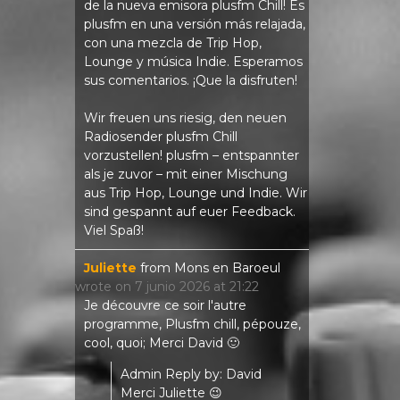
de la nueva emisora ​​plusfm Chill! Es
plusfm en una versión más relajada,
con una mezcla de Trip Hop,
Lounge y música Indie. Esperamos
sus comentarios. ¡Que la disfruten!
Wir freuen uns riesig, den neuen
Radiosender plusfm Chill
vorzustellen! plusfm – entspannter
als je zuvor – mit einer Mischung
aus Trip Hop, Lounge und Indie. Wir
sind gespannt auf euer Feedback.
Viel Spaß!
Juliette
from
Mons en Baroeul
wrote on
7 junio 2026
at
21:22
Je découvre ce soir l'autre
programme, Plusfm chill, pépouze,
cool, quoi; Merci David 🙂
Admin Reply by: David
Merci Juliette 😉