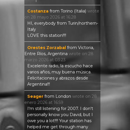
Costanza
from
Torino (Italia)
wrote
on
28 mayo 2026
at
16:28
HI, everybody from Turin/northern-
Italy
LOVE this station!!!!
Orestes Zorzabal
from
Victoria,
Entre Ríos, Argentina
wrote on
28
marzo 2026
at
03:23
Excelente radio, la escucho hace
varios años, muy buena música.
Felicitaciones y abrazos desde
Argentina!!!
Seager
from
London
wrote on
28
enero 2026
at
16:59
I'm still listening for 2007. I don't
personally know you David, but I
owe you a lot!!!! Your station has
helped me get through many