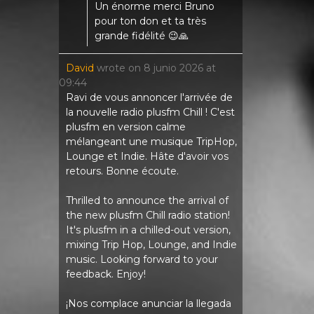
Un énorme merci Bruno
pour ton don et ta très
grande fidélité 😉🙏
David
wrote on
8 junio 2026
at
09:44
Ravi de vous annoncer l'arrivée de
la nouvelle radio plusfm Chill ! C'est
plusfm en version calme
mélangeant une musique TripHop,
Lounge et Indie. Hâte d'avoir vos
retours. Bonne écoute.
Thrilled to announce the arrival of
the new plusfm Chill radio station!
It's plusfm in a chilled-out version,
mixing Trip Hop, Lounge, and Indie
music. Looking forward to your
feedback. Enjoy!
¡Nos complace anunciar la llegada