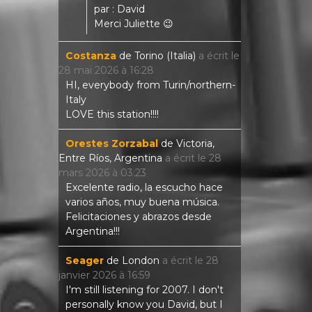
par : David
Merci Juliette 😉
Costanza
de
Torino (Italia)
a écrit le
28 mai 2026
à
16:28
HI, everybody from Turin/northern-
Italy
LOVE this station!!!!
Orestes Zorzabal
de
Victoria,
Entre Ríos, Argentina
a écrit le
28
mars 2026
à
03:23
Excelente radio, la escucho hace
varios años, muy buena música.
Felicitaciones y abrazos desde
Argentina!!!
Seager
de
London
a écrit le
28
janvier 2026
à
16:59
I'm still listening for 2007. I don't
personally know you David, but I