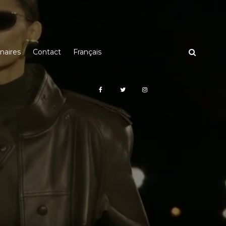
naires
Contact
Français