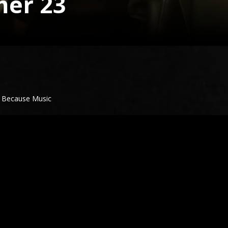
er 23
o Because Music