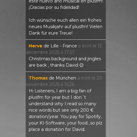
este nuevo año musical en plusfm!
¡Gracias por su fidelidad!
Ich wünsche euch allen ein frohes
neues Musikjahr auf plusfm! Vielen
Dank für eure Treue!
Herve
de
Lille - France
a écrit le
12
décembre 2025
à
17:57
Christmas background and jingles
are back , thanks David 😉
Thomas
de
München
a écrit le
20
novembre 2025
à
16:26
Hi Listeners, I am a big fan of
plusfm for year but I don´t
understand why I read so many
nice words but see only 200 €
donation/year. You pay for Spotify,
your KI-Software, your food...so plz
place a donation for David.