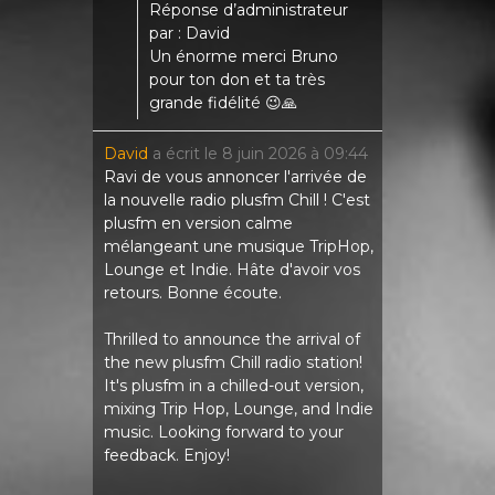
Réponse d’administrateur
par : David
Un énorme merci Bruno
pour ton don et ta très
grande fidélité 😉🙏
David
a écrit le
8 juin 2026
à
09:44
Ravi de vous annoncer l'arrivée de
la nouvelle radio plusfm Chill ! C'est
plusfm en version calme
mélangeant une musique TripHop,
Lounge et Indie. Hâte d'avoir vos
retours. Bonne écoute.
Thrilled to announce the arrival of
the new plusfm Chill radio station!
It's plusfm in a chilled-out version,
mixing Trip Hop, Lounge, and Indie
music. Looking forward to your
feedback. Enjoy!