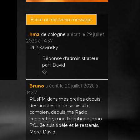
hmz
de
cologne
a écrit le
29 juillet
2026
à
14:37
RIP Kavinsky
Réponse d’administrateur
par : David
😢
Bruno
a écrit le
26 juillet 2026
à
14:47
PlusFM dans mes oreilles depuis
des années, je ne serais dire
combien, depuis ma Radio
connectée, mon téléphone, mon
PC... Je suis fidèle et le resterais.
Merci David.