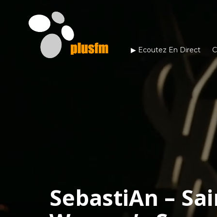
▶︎ Ecoutez En Direct
C
SebastiAn – Sa