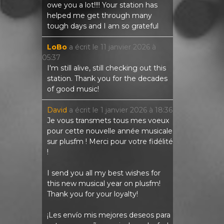
owe you a lot!!!! Your station has
helped me get through many
tough days and I am so grateful
LoBo
a écrit le
11 janvier 2026
à
05:37
I'm still alive, still checking out this
station. Thank you for the decades
of good music!
David
a écrit le
1 janvier 2026
à
18:36
Je vous transmets tous mes voeux
pour cette nouvelle année musicale
sur plusfm ! Merci pour votre fidélité
!
I send you all my best wishes for
this new musical year on plusfm!
Thank you for your loyalty!
¡Les envío mis mejores deseos para