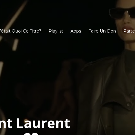
’était Quoi Ce Titre?
Playlist
Apps
Faire Un Don
Parte
int Laurent