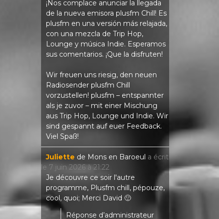
¡Nos complace anunciar la llegada
de la nueva emisora ​​plusfm Chill! Es
plusfm en una versión más relajada,
con una mezcla de Trip Hop,
Lounge y música Indie. Esperamos
sus comentarios. ¡Que la disfruten!
Wir freuen uns riesig, den neuen
Radiosender plusfm Chill
vorzustellen! plusfm – entspannter
als je zuvor – mit einer Mischung
aus Trip Hop, Lounge und Indie. Wir
sind gespannt auf euer Feedback.
Viel Spaß!
Juliette
de
Mons en Baroeul
a écrit
le
7 juin 2026
à
21:22
Je découvre ce soir l'autre
programme, Plusfm chill, pépouze,
cool, quoi; Merci David 🙂
Réponse d’administrateur