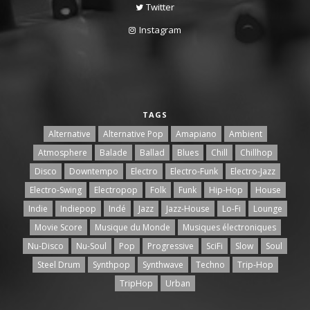
Twitter
Instagram
TAGS
Alternative
Alternative Pop
Amapiano
Ambient
Atmosphere
Balade
Ballad
Blues
Chill
Chillhop
Disco
Downtempo
Electro
Electro-Funk
Electro-Jazz
Electro-Swing
Electropop
Folk
Funk
Hip-Hop
House
Indie
Indiepop
Indé
Jazz
Jazz-House
Lo-Fi
Lounge
Movie Score
Musique du Monde
Musiques électroniques
Nu-Disco
Nu-Soul
Pop
Progressive
SciFi
Slow
Soul
Steel Drum
Synthpop
Synthwave
Techno
Trip-Hop
TripHop
Urban