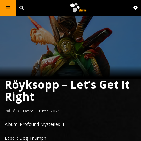
Röyksopp – Let’s Get It
Right
Publié par
le
David
11 mai 2023
Album: Profound Mysteries II
Label : Dog Triumph