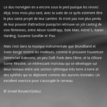
Le duo norvégien en a encore sous le pied puisque les revoici
déjà, trois mois plus tard, avec la suite de ce qu’ils estiment être
le plus vaste projet de leur carrière. Ils n’ont pas non plus perdu
de leur pouvoir d’attraction puisqu’on retrouve un joli casting de
voix féminines, entre Alison Goldfrapp, Beki Mari, Astrid S, Karen
Harding, Susanne Sundfør et Pixx.
Mais c’est dans la musique instrumentale que Brundtland et
Svein Berge restent les meilleurs, comme le prouvent l’ouverture
Denimclad Baboons, un peu Daft Punk dans l’âme, et la clôture
Some Résolve, un intéressant morceau qui se développe sur
deux niveaux entre une section rythmique très terre à terre et
des synthés qui se déploient comme des aurores boréales. Un
excellent exercice pour s’assouplir le cerveau.
© Smaël Bouaici/Qobuz