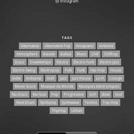
Instagram
TAGS
Alternative
Alternative Pop
Amapiano
Ambient
Atmosphere
Balade
Ballad
Blues
Chill
Chillhop
Disco
Downtempo
Electro
Electro-Funk
Electro-Jazz
Electro-Swing
Electropop
Folk
Funk
Hip-Hop
House
Indie
Indiepop
Indé
Jazz
Jazz-House
Lo-Fi
Lounge
Movie Score
Musique du Monde
Musiques électroniques
Nu-Disco
Nu-Soul
Pop
Progressive
SciFi
Slow
Soul
Steel Drum
Synthpop
Synthwave
Techno
Trip-Hop
TripHop
Urban