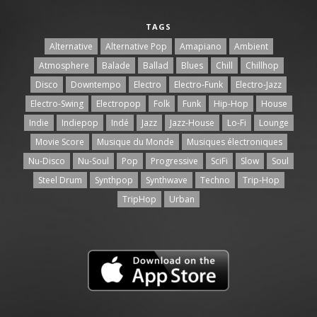
TAGS
Alternative
Alternative Pop
Amapiano
Ambient
Atmosphere
Balade
Ballad
Blues
Chill
Chillhop
Disco
Downtempo
Electro
Electro-Funk
Electro-Jazz
Electro-Swing
Electropop
Folk
Funk
Hip-Hop
House
Indie
Indiepop
Indé
Jazz
Jazz-House
Lo-Fi
Lounge
Movie Score
Musique du Monde
Musiques électroniques
Nu-Disco
Nu-Soul
Pop
Progressive
SciFi
Slow
Soul
Steel Drum
Synthpop
Synthwave
Techno
Trip-Hop
TripHop
Urban