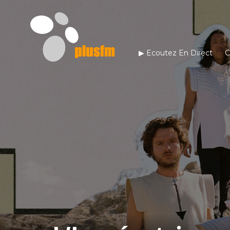
▶︎ Ecoutez En Direct
C