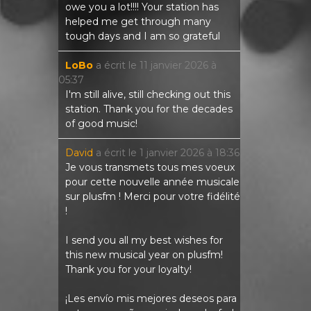
owe you a lot!!!! Your station has
helped me get through many
tough days and I am so grateful
LoBo
a écrit le
11 janvier 2026
à
05:37
I'm still alive, still checking out this
station. Thank you for the decades
of good music!
David
a écrit le
1 janvier 2026
à
18:36
Je vous transmets tous mes voeux
pour cette nouvelle année musicale
sur plusfm ! Merci pour votre fidélité
!
I send you all my best wishes for
this new musical year on plusfm!
Thank you for your loyalty!
¡Les envío mis mejores deseos para