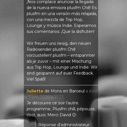
¡Nos complace anunciar la llegada
de la nueva emisora ​​plusfm Chill! Es
plusfm en una versión más relajada,
con una mezcla de Trip Hop,
Lounge y música Indie. Esperamos
sus comentarios. ¡Que la disfruten!
Wir freuen uns riesig, den neuen
Radiosender plusfm Chill
vorzustellen! plusfm – entspannter
als je zuvor – mit einer Mischung
aus Trip Hop, Lounge und Indie. Wir
sind gespannt auf euer Feedback.
Viel Spaß!
Juliette
de
Mons en Baroeul
a écrit
le
7 juin 2026
à
21:22
Je découvre ce soir l'autre
programme, Plusfm chill, pépouze,
cool, quoi; Merci David 🙂
Réponse d’administrateur