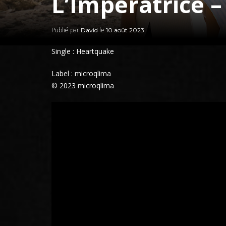
L’Impératrice 
Publié par
le
David
10 août 2023
Single : Heartquake
Label : microqlima
© 2023 microqlima