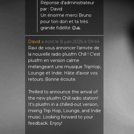
Réponse d’administrateur
par : David
Un énorme merci Bruno
pour ton don et ta très
grande fidélité 😉🙏
David
a écrit le
8 juin 2026
à
09:44
Ravi de vous annoncer l'arrivée de
la nouvelle radio plusfm Chill ! C'est
plusfm en version calme
mélangeant une musique TripHop,
Lounge et Indie. Hâte d'avoir vos
retours. Bonne écoute.
Thrilled to announce the arrival of
the new plusfm Chill radio station!
It's plusfm in a chilled-out version,
mixing Trip Hop, Lounge, and Indie
music. Looking forward to your
feedback. Enjoy!