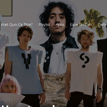
’était Quoi Ce Titre?
Playlist
Apps
Faire Un Don
Parte