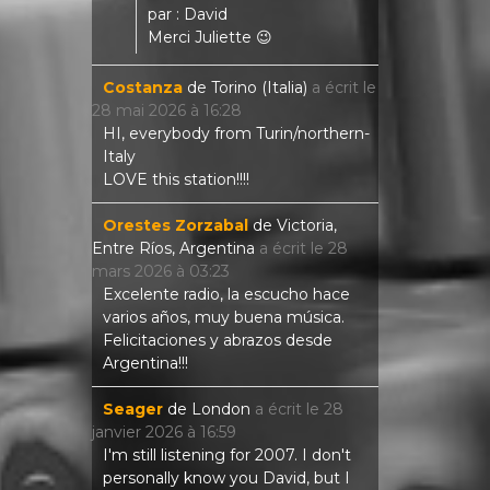
par : David
Merci Juliette 😉
Costanza
de
Torino (Italia)
a écrit le
28 mai 2026
à
16:28
HI, everybody from Turin/northern-
Italy
LOVE this station!!!!
Orestes Zorzabal
de
Victoria,
Entre Ríos, Argentina
a écrit le
28
mars 2026
à
03:23
Excelente radio, la escucho hace
varios años, muy buena música.
Felicitaciones y abrazos desde
Argentina!!!
Seager
de
London
a écrit le
28
janvier 2026
à
16:59
I'm still listening for 2007. I don't
personally know you David, but I