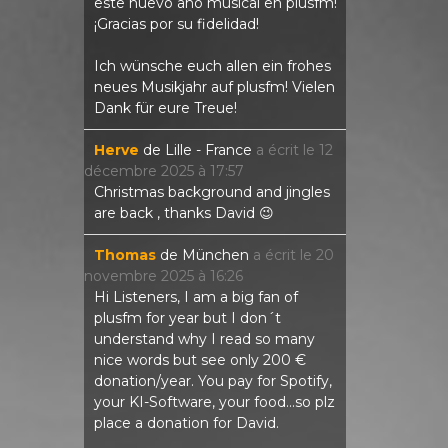
este nuevo año musical en plusfm!
¡Gracias por su fidelidad!
Ich wünsche euch allen ein frohes
neues Musikjahr auf plusfm! Vielen
Dank für eure Treue!
Herve
de
Lille - France
a écrit le
12
décembre 2025
à
17:57
Christmas background and jingles
are back , thanks David 😉
Thomas
de
München
a écrit le
20
novembre 2025
à
16:26
Hi Listeners, I am a big fan of
plusfm for year but I don´t
understand why I read so many
nice words but see only 200 €
donation/year. You pay for Spotify,
your KI-Software, your food...so plz
place a donation for David.