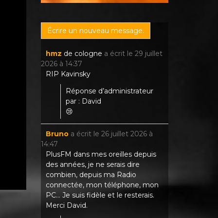
hmz
de
cologne
a écrit le
29 juillet
2026
à
14:37
RIP Kavinsky
Réponse d’administrateur
par : David
😢
Bruno
a écrit le
26 juillet 2026
à
14:47
PlusFM dans mes oreilles depuis
des années, je ne serais dire
combien, depuis ma Radio
connectée, mon téléphone, mon
PC... Je suis fidèle et le resterais.
Merci David.